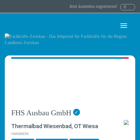
Jetzt kostenlos registrieren!
0
Toggle
navigati
FHS Ausbau GmbH
✓
Thermalbad Wiesenbad, OT Wiesa
HANDWERK