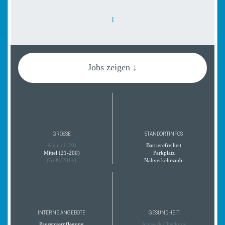
1
Jobs zeigen ↓
GRÖSSE
STANDORTINFOS
Klein (1-20)
Barrierefreiheit
Mittel (21-200)
Parkplatz
Groß (201+)
Nahverkehrsanb.
INTERNE ANGEBOTE
GESUNDHEIT
Pausenverpflegung
Kurse & Checkups