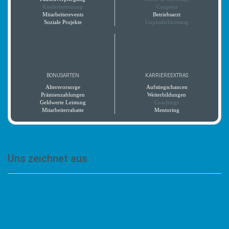
Kinderbetreuung
Coupons
Mitarbeiterevents
Betriebsarzt
Soziale Projekte
Unpässlichkeitstag
BONUSARTEN
KARRIEREEXTRAS
Altersvorsorge
Aufstiegschancen
Prämienzahlungen
Weiterbildungen
Geldwerte Leistung
Coachings
Mitarbeiterrabatte
Mentoring
Uns zeichnet aus
„Trotz der Betriebsgröße herrscht bei uns immer
noch eine familiäre Atmosphäre mit kurzen Wegen
und schnellen Entscheidungen. Man versteht sich