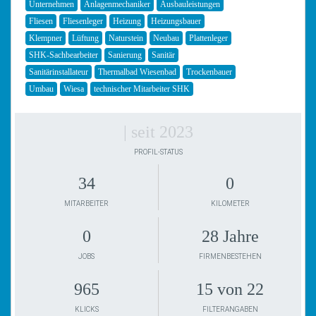
Unternehmen
Anlagenmechaniker
Ausbauleistungen
Fliesen
Fliesenleger
Heizung
Heizungsbauer
Klempner
Lüftung
Naturstein
Neubau
Plattenleger
SHK-Sachbearbeiter
Sanierung
Sanitär
Sanitärinstallateur
Thermalbad Wiesenbad
Trockenbauer
Umbau
Wiesa
technischer Mitarbeiter SHK
| seit 2023
PROFIL-STATUS
34
0
MITARBEITER
KILOMETER
0
28 Jahre
JOBS
FIRMENBESTEHEN
965
15 von 22
KLICKS
FILTERANGABEN