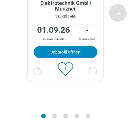
Elektrotechnik GmbH
Münzner
Unbefristet
Fest
Befristet
Flexibel/Gleitzeit
NEUKIRCHEN
Schichten
Arbeitszeitkonto
01.09.26
-
STELLE FREI AB
KILOMETER
Auto/Mobilgerät
Berufseinsteiger
Dienstkleidung
Berufserfahren
Homeoffice
Manager
Jobprofil öffnen
13. Gehalt/Bonus
Führungskraft
1
1