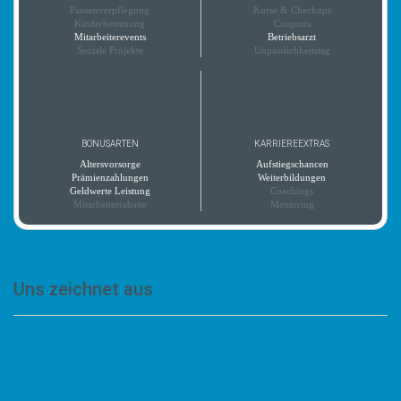
Pausenverpflegung
Kurse & Checkups
Kinderbetreuung
Coupons
Mitarbeiterevents
Betriebsarzt
Soziale Projekte
Unpässlichkeitstag
BONUSARTEN
KARRIEREEXTRAS
Altersvorsorge
Aufstiegschancen
Prämienzahlungen
Weiterbildungen
Geldwerte Leistung
Coachings
Mitarbeiterrabatte
Mentoring
Uns zeichnet aus
„Der höchste Wert unseres sozialen Handelns ist,
die Würde des Menschen und dessen
uneingeschränktes Recht auf Autonomie zu