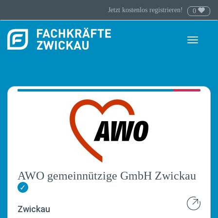
Jetzt kostenlos registrieren!
0
Toggle
navigati
AWO gemeinnützige GmbH Zwickau
✓
Zwickau