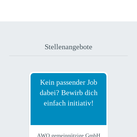
Stellenangebote
Kein passender Job
dabei? Bewirb dich
einfach initiativ!
AWO gemeinnützige GmbH