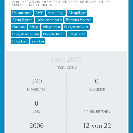
GESUNDHEIT & SOZIALE DIENSTE • ÖFFENTLICHER DIENST & VERBÄNDE •
SONSTIGE DIENSTLEISTUNGEN
Unternehmen
AWO
Altenpflege
Altenpfleger
Altenpflegerin
Arbeiterwohlfahrt
Betreutes Wohnen
Ehrenamt
Pflege
Pflegedienst
Pflegedienstleiter
Pflegedienstleiterin
Pflegefachkraft
Pflegehelfer
Pflegekraft
Zwickau
| seit 2017
PROFIL-STATUS
170
0
MITARBEITER
KILOMETER
0
-
JOBS
FIRMENBESTEHEN
2006
12 von 22