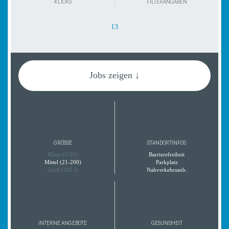
KLICKS
FILTERANGABEN
13
Jobs zeigen ↓
GRÖSSE
STANDORTINFOS
Klein (1-20)
Barrierefreiheit
Mittel (21-200)
Parkplatz
Groß (201+)
Nahverkehrsanb.
INTERNE ANGEBOTE
GESUNDHEIT