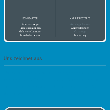
BONUSARTEN
KARRIEREEXTRAS
Altersvorsorge
Aufstiegschancen
Prämienzahlungen
Weiterbildungen
Geldwerte Leistung
Coachings
Mitarbeiterrabatte
Mentoring
Uns zeichnet aus
„Bevor wir über die Arbeit reden, reden wir über
das, was für DICH zählt: • Jeden Abend zu Hause •
Fahrzeit ist Arbeitszeit • Kohle, die stimmt • Kein
Schicht-Wahnsinn • Urlaub, der mitwächst:“