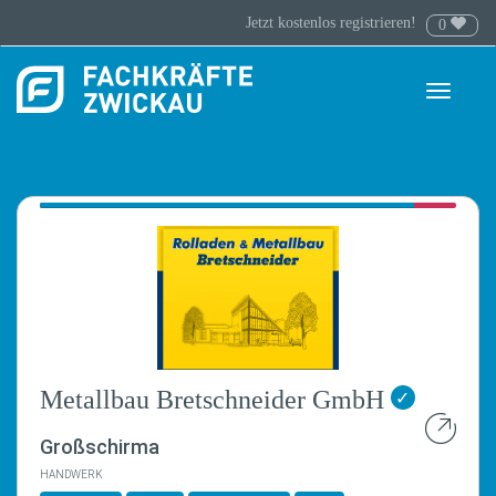
Jetzt kostenlos registrieren!
0
Toggle
navigati
Metallbau Bretschneider GmbH
✓
Großschirma
HANDWERK