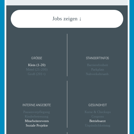
Jobs zeigen ↓
GRÖSSE
STANDORTINFOS
Klein (1-20)
Barrierefreiheit
Mittel (21-200)
Parkplatz
Groß (201+)
Nahverkehrsanb.
INTERNE ANGEBOTE
GESUNDHEIT
Pausenverpflegung
Kurse & Checkups
Kinderbetreuung
Coupons
Mitarbeiterevents
Betriebsarzt
Soziale Projekte
Unpässlichkeitstag