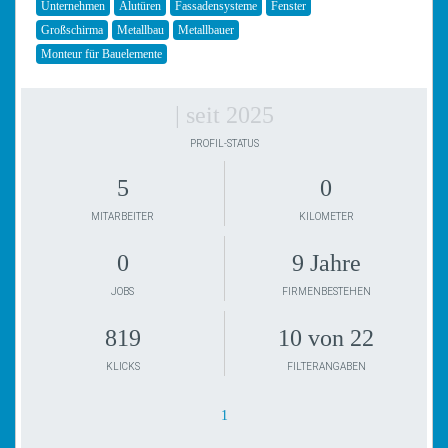
Unternehmen
Alutüren
Fassadensysteme
Fenster
Großschirma
Metallbau
Metallbauer
Monteur für Bauelemente
| seit 2025
PROFIL-STATUS
5
0
MITARBEITER
KILOMETER
0
9 Jahre
JOBS
FIRMENBESTEHEN
819
10 von 22
KLICKS
FILTERANGABEN
1