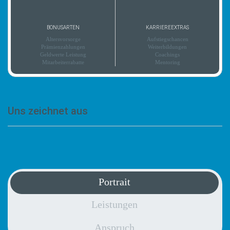
BONUSARTEN
KARRIEREEXTRAS
Altersvorsorge
Aufstiegschancen
Prämienzahlungen
Weiterbildungen
Geldwerte Leistung
Coachings
Mitarbeiterrabatte
Mentoring
Uns zeichnet aus
-
Portrait
Leistungen
Anspruch