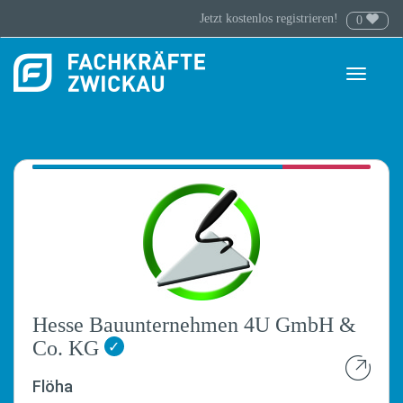
Jetzt kostenlos registrieren!
0
Toggle
navigati
Hesse Bauunternehmen 4U GmbH &
Co. KG
✓
Flöha