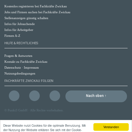
Kostenlos registrieren bei Fachkräfte Zwickau
Jobs und Firmen suchen bei Fachkräfte Zwickau
Stellenanzeigen günstig schalten
Infos für Jobsuchende
Infos für Arbeitgeber
Firmen A-Z
HILFE & RECHTLICHES
Fragen & Antworten
Kontakt zu Fachkräfte Zwickau
Datenschutz
·
Impressum
Nutzungsbedingungen
FACHKRÄFTE ZWICKAU FOLGEN
Nach oben ↑
©
Punkt3 GmbH
· Alle Rechte vorbehalten.
Diese Website nutzt Cookies für die optimale Benutzung. Mit
Verstanden
der Nutzung der Website erklären Sie sich mit der Cookie-