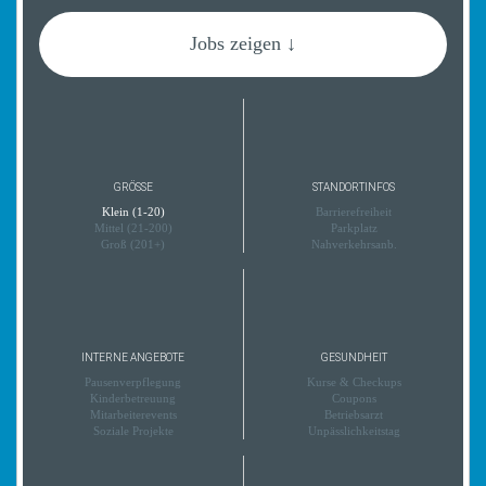
Jobs zeigen ↓
GRÖSSE
STANDORTINFOS
Klein (1-20)
Barrierefreiheit
Mittel (21-200)
Parkplatz
Groß (201+)
Nahverkehrsanb.
INTERNE ANGEBOTE
GESUNDHEIT
Pausenverpflegung
Kurse & Checkups
Kinderbetreuung
Coupons
Mitarbeiterevents
Betriebsarzt
Soziale Projekte
Unpässlichkeitstag