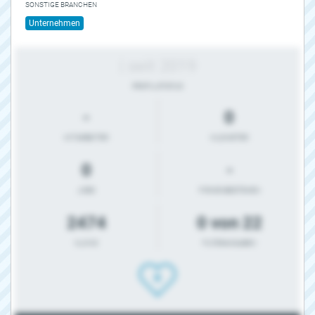
SONSTIGE BRANCHEN
Unternehmen
| seit 2019
PROFIL-STATUS
-
0
MITARBEITER
KILOMETER
0
-
JOBS
FIRMENBESTEHEN
2474
0 von 22
KLICKS
FILTERANGABEN
0