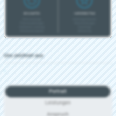
BONUSARTEN
KARRIEREEXTRAS
Altersvorsorge
Aufstiegschancen
Prämienzahlungen
Weiterbildungen
Geldwerte Leistung
Coachings
Mitarbeiterrabatte
Mentoring
Uns zeichnet aus
-
Portrait
Leistungen
Anspruch