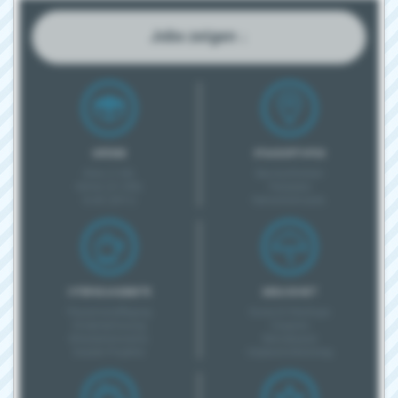
Jobs zeigen ↓
GRÖSSE
STANDORTINFOS
Klein (1-20)
Barrierefreiheit
Mittel (21-200)
Parkplatz
Groß (201+)
Nahverkehrsanb.
INTERNE ANGEBOTE
GESUNDHEIT
Pausenverpflegung
Kurse & Checkups
Kinderbetreuung
Coupons
Mitarbeiterevents
Betriebsarzt
Soziale Projekte
Unpässlichkeitstag