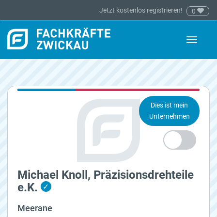
Jetzt kostenlos registrieren!
0
Toggle
navigati
Dies ist mein
Unternehmen
Michael Knoll, Präzisionsdrehteile
e.K.
✓
Meerane