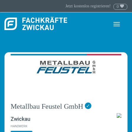
Jetzt kostenlos registrieren!
0
Toggle
navigati
Metallbau Feustel GmbH
✓
Zwickau
HANDWERK