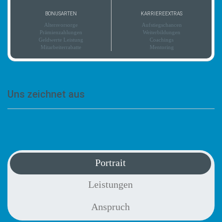
BONUSARTEN
KARRIEREEXTRAS
Altersvorsorge
Aufstiegschancen
Prämienzahlungen
Weiterbildungen
Geldwerte Leistung
Coachings
Mitarbeiterrabatte
Mentoring
Uns zeichnet aus
-
Portrait
Leistungen
Anspruch