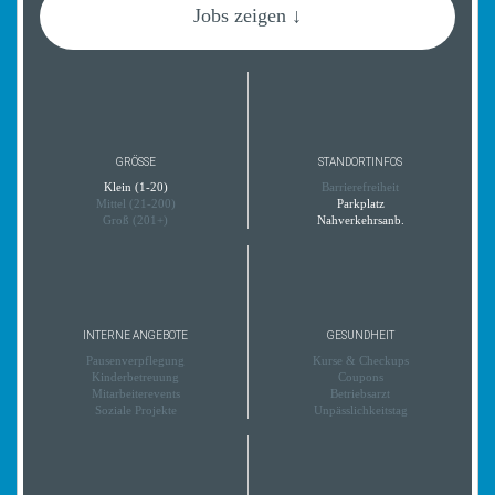
Jobs zeigen ↓
GRÖSSE
STANDORTINFOS
Klein (1-20)
Barrierefreiheit
Mittel (21-200)
Parkplatz
Groß (201+)
Nahverkehrsanb.
INTERNE ANGEBOTE
GESUNDHEIT
Pausenverpflegung
Kurse & Checkups
Kinderbetreuung
Coupons
Mitarbeiterevents
Betriebsarzt
Soziale Projekte
Unpässlichkeitstag