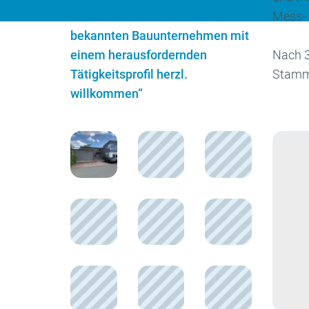
Dann bist du bei uns in einem
Mess- 
bekannten Bauunternehmen mit
einem herausfordernden
Nach 3
Tätigkeitsprofil herzl.
Stammk
willkommen“