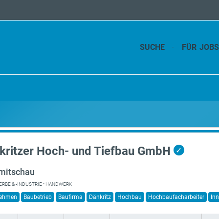
SUCHE
FÜR JOB
kritzer Hoch- und Tiefbau GmbH
✓
mitschau
RBE & -INDUSTRIE • HANDWERK
nehmen
Baubetrieb
Baufirma
Dänkritz
Hochbau
Hochbaufacharbeiter
In