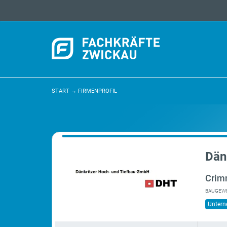
START
→
FIRMENPROFIL
Dän
Crim
BAUGEWE
Unter