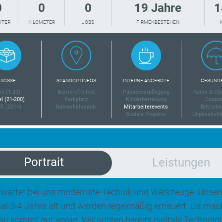
0
0
0
19 Jahre
1
ITER
KILOMETER
JOBS
FIRMENBESTEHEN
RÖSSE
STANDORTINFOS
INTERNE ANGEBOTE
GESUND
in (1-20)
Barrierefreiheit
Pausenverpflegung
Kurse & Ch
el (21-200)
Parkplatz
Kinderbetreuung
Coupo
ß (201+)
Nahverkehrsanb.
Mitarbeiterevents
Betriebs
Soziale Projekte
Unpässlichk
Portrait
Leistungen
rwartet bei uns modernste Technik und Werkzeuge. Unse
l 3-4 Jahre alt und werden regelmäßig erneuert. Da macht
n kommt gut voran. Wir nutzen bereits digitale Technologi