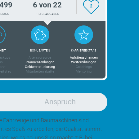
499
6 von 22
2
KLICKS
FILTERANGABEN
HEIT
BONUSARTEN
KARRIEREEXTRAS
eckups
Altersvorsorge
Aufstiegschancen
ns
Prämienzahlungen
Weiterbildungen
arzt
Geldwerte Leistung
Coachings
eitstag
Mitarbeiterrabatte
Mentoring
Anspruch
re Fahrzeuge und Baumaschinen sind
 es Spaß zu arbeiten, die Qualität stimmt
en, wo es bei uns Sinn macht, z.B. bei