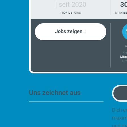
| seit 2020
3
PROFIL-STATUS
MITARBE
Jobs zeigen ↓
G
Kle
Mitt
Gro
Uns zeichnet aus
„It's time to change! Du
Dich e
möchtest dich als Hoch- und
maxima
Tiefbauer beruflich verändern?
und ma