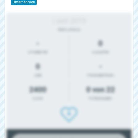
Unternehmen
| seit 2019
PROFIL-STATUS
-
0
MITARBEITER
KILOMETER
0
-
JOBS
FIRMENBESTEHEN
2400
0 von 22
KLICKS
FILTERANGABEN
0