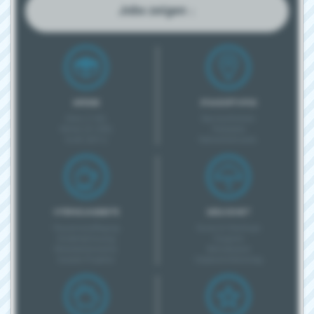
Jobs zeigen ↓
GRÖSSE
STANDORTINFOS
Klein (1-20)
Barrierefreiheit
Mittel (21-200)
Parkplatz
Groß (201+)
Nahverkehrsanb.
INTERNE ANGEBOTE
GESUNDHEIT
Pausenverpflegung
Kurse & Checkups
Kinderbetreuung
Coupons
Mitarbeiterevents
Betriebsarzt
Soziale Projekte
Unpässlichkeitstag