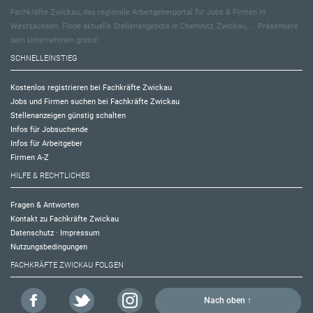
Fachkräfte Zwickau, das regionale Arbeitgeberportal für Jobs & Firmen in
Westsachsen. Finde aktuelle Stellenangebote in Chemnitz, Zwickau, ... Präsentiere
dein Unternehmen gratis!
SCHNELLEINSTIEG
Kostenlos registrieren bei Fachkräfte Zwickau
Jobs und Firmen suchen bei Fachkräfte Zwickau
Stellenanzeigen günstig schalten
Infos für Jobsuchende
Infos für Arbeitgeber
Firmen A-Z
HILFE & RECHTLICHES
Fragen & Antworten
Kontakt zu Fachkräfte Zwickau
Datenschutz
·
Impressum
Nutzungsbedingungen
FACHKRÄFTE ZWICKAU FOLGEN
Nach oben ↑