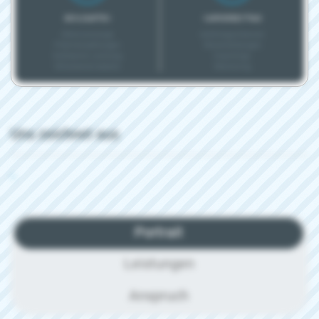
BONUSARTEN
KARRIEREEXTRAS
Altersvorsorge
Aufstiegschancen
Prämienzahlungen
Weiterbildungen
Geldwerte Leistung
Coachings
Mitarbeiterrabatte
Mentoring
Uns zeichnet aus
-
Portrait
Leistungen
Anspruch