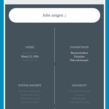
Jobs zeigen ↓
GRÖSSE
STANDORTINFOS
Klein (1-20)
Barrierefreiheit
Mittel (21-200)
Parkplatz
Groß (201+)
Nahverkehrsanb.
INTERNE ANGEBOTE
GESUNDHEIT
Pausenverpflegung
Kurse & Checkups
Kinderbetreuung
Coupons
Mitarbeiterevents
Betriebsarzt
Soziale Projekte
Unpässlichkeitstag