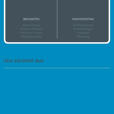
BONUSARTEN
KARRIEREEXTRAS
Altersvorsorge
Aufstiegschancen
Prämienzahlungen
Weiterbildungen
Geldwerte Leistung
Coachings
Mitarbeiterrabatte
Mentoring
Uns zeichnet aus
„Erholung inmitten heiler Natur, in einem Haus, in
dem Wohlfühlen keine Sache ist Unser 4-Stern-
Hotel inspiriert, verführt und lädt Sie ein, den
Moment zu genießen und gern auch ein bisschen
mehr.“