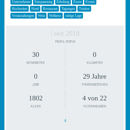
Unternehmen
Entspannung
Erholung
Essen
Events
Hochzeiten
Hotel
Restaurant
Tagungen
Trinken
Veranstaltungen
Wein
Wellness
ruhige Lage
| seit 2018
PROFIL-STATUS
30
0
MITARBEITER
KILOMETER
0
29 Jahre
JOBS
FIRMENBESTEHEN
1802
4 von 22
KLICKS
FILTERANGABEN
4