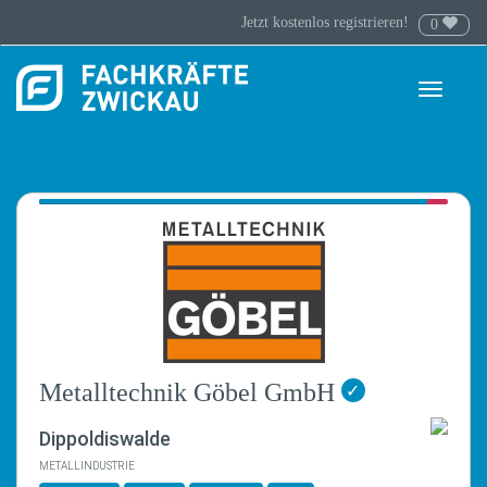
Jetzt kostenlos registrieren!
0
Toggle
navigati
Metalltechnik Göbel GmbH
✓
Dippoldiswalde
METALLINDUSTRIE