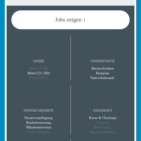
Jobs zeigen ↓
GRÖSSE
STANDORTINFOS
Klein (1-20)
Barrierefreiheit
Mittel (21-200)
Parkplatz
Groß (201+)
Nahverkehrsanb.
INTERNE ANGEBOTE
GESUNDHEIT
Pausenverpflegung
Kurse & Checkups
Kinderbetreuung
Coupons
Mitarbeiterevents
Betriebsarzt
Soziale Projekte
Unpässlichkeitstag