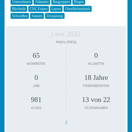
Unternehmen
Abkanten
Baugruppen
Biegen
Blechteile
CNC Fräsen
Lasern
Oberflächenfinish
Schweißen
Stanzen
Zerspanung
| seit 2022
PROFIL-STATUS
65
0
MITARBEITER
KILOMETER
0
18 Jahre
JOBS
FIRMENBESTEHEN
981
13 von 22
KLICKS
FILTERANGABEN
2