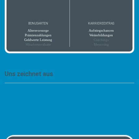
BONUSARTEN
KARRIEREEXTRAS
Altersvorsorge
Aufstiegschancen
Prämienzahlungen
Weiterbildungen
Geldwerte Leistung
Coachings
Mitarbeiterrabatte
Mentoring
Uns zeichnet aus
„Sie können sich auf ein Team von motivierten und
netten Kollegen freuen, die Ihnen gern während der
Einarbeitungszeit mit all ihrem Wissen und ihrer
Erfahrung zur Verfügung stehen.“