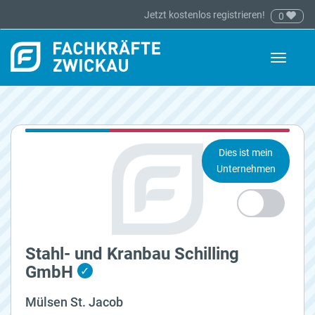
Jetzt kostenlos registrieren!
0
Toggle
navigati
Dies ist mein
Unternehmen
Stahl- und Kranbau Schilling
GmbH
✓
Mülsen St. Jacob