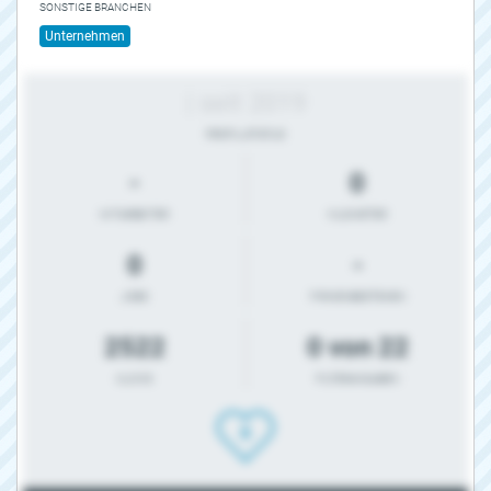
SONSTIGE BRANCHEN
Unternehmen
| seit 2019
PROFIL-STATUS
-
0
MITARBEITER
KILOMETER
0
-
JOBS
FIRMENBESTEHEN
2522
0 von 22
KLICKS
FILTERANGABEN
0