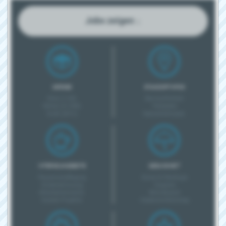
Jobs zeigen ↓
GRÖSSE
STANDORTINFOS
Klein (1-20)
Barrierefreiheit
Mittel (21-200)
Parkplatz
Groß (201+)
Nahverkehrsanb.
INTERNE ANGEBOTE
GESUNDHEIT
Pausenverpflegung
Kurse & Checkups
Kinderbetreuung
Coupons
Mitarbeiterevents
Betriebsarzt
Soziale Projekte
Unpässlichkeitstag