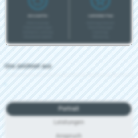
BONUSARTEN
KARRIEREEXTRAS
Altersvorsorge
Aufstiegschancen
Prämienzahlungen
Weiterbildungen
Geldwerte Leistung
Coachings
Mitarbeiterrabatte
Mentoring
Uns zeichnet aus
-
Portrait
Leistungen
Anspruch