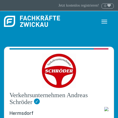
Jetzt kostenlos registrieren!
0
Toggle
navigati
Verkehrsunternehmen Andreas
Schröder
✓
Hermsdorf