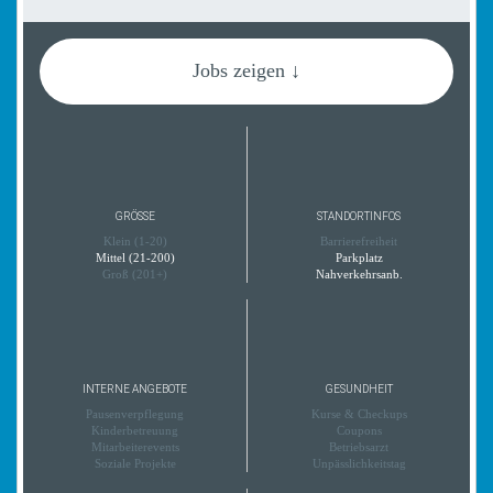
Jobs zeigen ↓
GRÖSSE
STANDORTINFOS
Klein (1-20)
Barrierefreiheit
Mittel (21-200)
Parkplatz
Groß (201+)
Nahverkehrsanb.
INTERNE ANGEBOTE
GESUNDHEIT
Pausenverpflegung
Kurse & Checkups
Kinderbetreuung
Coupons
Mitarbeiterevents
Betriebsarzt
Soziale Projekte
Unpässlichkeitstag