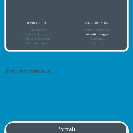
BONUSARTEN
KARRIEREEXTRAS
Altersvorsorge
Aufstiegschancen
Prämienzahlungen
Weiterbildungen
Geldwerte Leistung
Coachings
Mitarbeiterrabatte
Mentoring
Uns zeichnet aus
„Wir sind ein seit 36 Jahren am regionalen Markt
tätiges Nahverkehrsunternehmen im Personen-
und Güterverkehrverkehr.“
Portrait