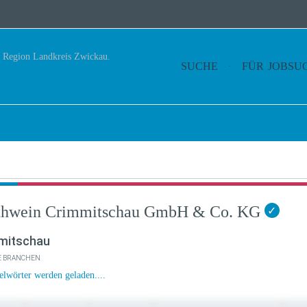
SUCHE
FÜR JOBSU
thwein Crimmitschau GmbH & Co. KG
✓
mitschau
E BRANCHEN
elwörter werden geladen....
ehmen