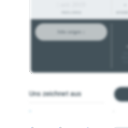
| seit 2019
-
PROFIL-STATUS
MITARBE
Jobs zeigen ↓
G
Kle
Mitt
Gro
Uns zeichnet aus
-
-