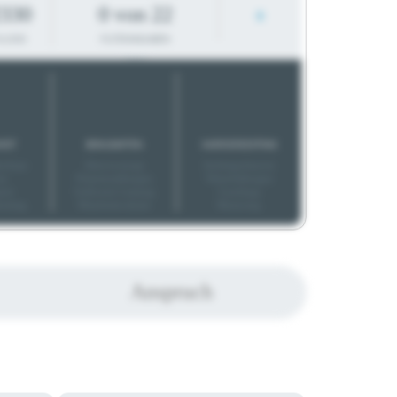
330
0 von 22
0
KLICKS
FILTERANGABEN
HEIT
BONUSARTEN
KARRIEREEXTRAS
eckups
Altersvorsorge
Aufstiegschancen
ns
Prämienzahlungen
Weiterbildungen
arzt
Geldwerte Leistung
Coachings
eitstag
Mitarbeiterrabatte
Mentoring
Anspruch