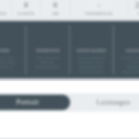
0
0
-
2
ITER
KILOMETER
JOBS
FIRMENBESTEHEN
RÖSSE
STANDORTINFOS
INTERNE ANGEBOTE
GESUND
in (1-20)
Barrierefreiheit
Pausenverpflegung
Kurse & Ch
el (21-200)
Parkplatz
Kinderbetreuung
Coupo
ß (201+)
Nahverkehrsanb.
Mitarbeiterevents
Betriebs
Soziale Projekte
Unpässlichk
Portrait
Leistungen