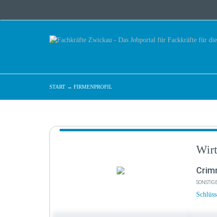
START
→
FIRMENPROFIL
Wir
Crim
SONSTIG
Schlüss
Untern