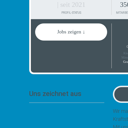
| seit 2021
35
PROFIL-STATUS
MITARBE
Jobs zeigen ↓
G
Kle
Mitt
Gro
Uns zeichnet aus
„Wir sind ein weltweit tätiger
Wir ma
Konzern in der
Krafts
Automobilindustrie, der für fast
Mit un