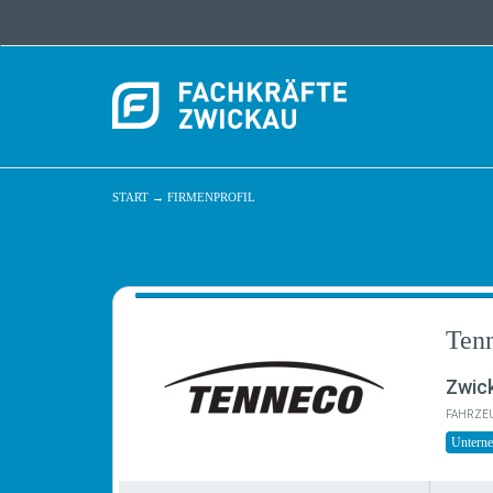
START
→
FIRMENPROFIL
Ten
Zwic
FAHRZEU
Untern