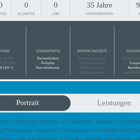
0
0
0
35 Jahre
9
ITER
KILOMETER
JOBS
FIRMENBESTEHEN
RÖSSE
STANDORTINFOS
INTERNE ANGEBOTE
GESUND
in (1-20)
Barrierefreiheit
Pausenverpflegung
Kurse & Ch
el (21-200)
Parkplatz
Kinderbetreuung
Coupo
ß (201+)
Nahverkehrsanb.
Mitarbeiterevents
Betriebs
Soziale Projekte
Unpässlichk
Portrait
Leistungen
chen Fahrzeuge sicherer und sauberer. Unsere Produkte 
toffverbrauch, reduzieren Emissionen und erhöhen die Sich
serem breit aufgestellten Portfolio, globaler Reichweite, 