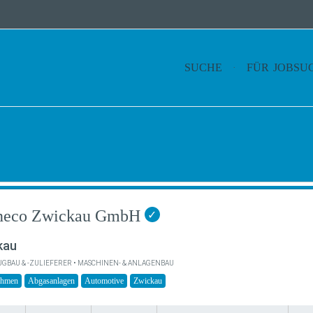
SUCHE
FÜR JOBSU
neco Zwickau GmbH
✓
kau
GBAU & -ZULIEFERER • MASCHINEN- & ANLAGENBAU
ehmen
Abgasanlagen
Automotive
Zwickau