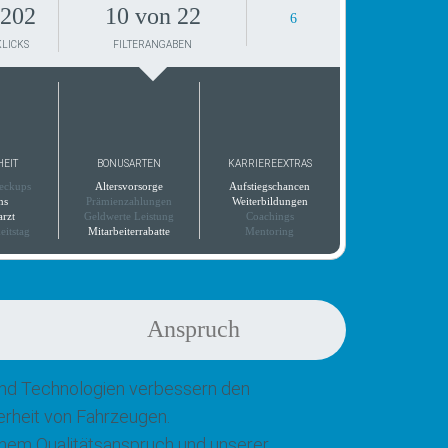
202
10 von 22
6
KLICKS
FILTERANGABEN
HEIT
BONUSARTEN
KARRIEREEXTRAS
eckups
Altersvorsorge
Aufstiegschancen
ns
Prämienzahlungen
Weiterbildungen
arzt
Geldwerte Leistung
Coachings
eitstag
Mitarbeiterrabatte
Mentoring
Anspruch
und Technologien verbessern den
erheit von Fahrzeugen.
hohem Qualitätsanspruch und unserer