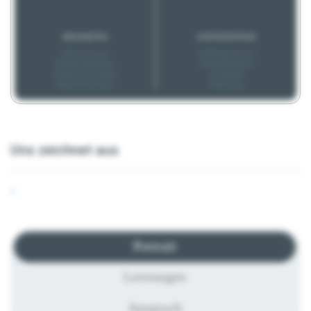
BONUSARTEN
KARRIEREEXTRAS
Altersvorsorge
Aufstiegschancen
Prämienzahlungen
Weiterbildungen
Geldwerte Leistung
Coachings
Mitarbeiterrabatte
Mentoring
Uns zeichnet aus
-
Portrait
Leistungen
Anspruch