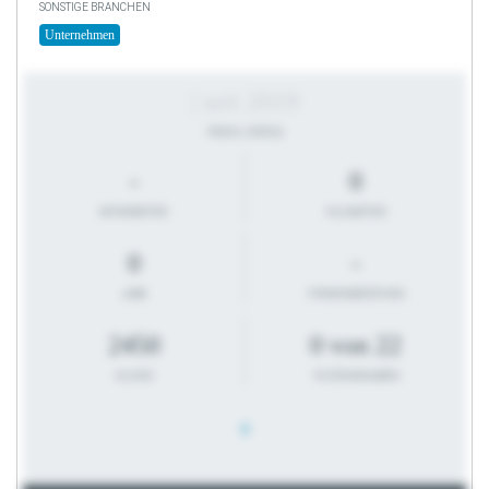
SONSTIGE BRANCHEN
Unternehmen
| seit 2019
PROFIL-STATUS
-
0
MITARBEITER
KILOMETER
0
-
JOBS
FIRMENBESTEHEN
2450
0 von 22
KLICKS
FILTERANGABEN
0