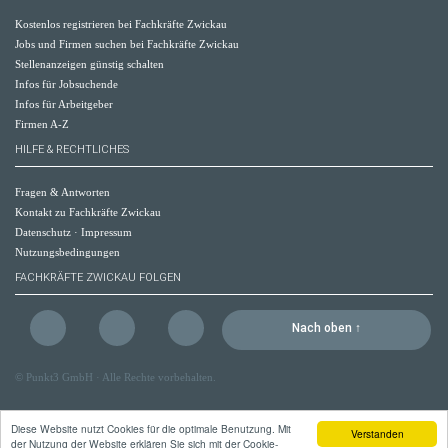
Kostenlos registrieren bei Fachkräfte Zwickau
Jobs und Firmen suchen bei Fachkräfte Zwickau
Stellenanzeigen günstig schalten
Infos für Jobsuchende
Infos für Arbeitgeber
Firmen A-Z
HILFE & RECHTLICHES
Fragen & Antworten
Kontakt zu Fachkräfte Zwickau
Datenschutz
·
Impressum
Nutzungsbedingungen
FACHKRÄFTE ZWICKAU FOLGEN
Nach oben ↑
©
Punkt3 GmbH
· Alle Rechte vorbehalten.
Diese Website nutzt Cookies für die optimale Benutzung. Mit
Verstanden
der Nutzung der Website erklären Sie sich mit der Cookie-