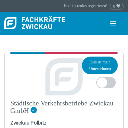
Jetzt kostenlos registrieren!
0
Toggle
navigati
Dies ist mein
Unternehmen
Städtische Verkehrsbetriebe Zwickau
GmbH
✓
Zwickau Pölbitz