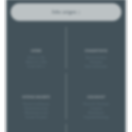
Jobs zeigen ↓
GRÖSSE
STANDORTINFOS
Klein (1-20)
Barrierefreiheit
Mittel (21-200)
Parkplatz
Groß (201+)
Nahverkehrsanb.
INTERNE ANGEBOTE
GESUNDHEIT
Pausenverpflegung
Kurse & Checkups
Kinderbetreuung
Coupons
Mitarbeiterevents
Betriebsarzt
Soziale Projekte
Unpässlichkeitstag