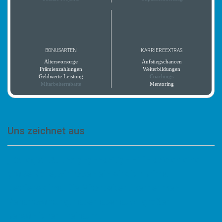
BONUSARTEN
KARRIEREEXTRAS
Altersvorsorge
Aufstiegschancen
Prämienzahlungen
Weiterbildungen
Geldwerte Leistung
Coachings
Mitarbeiterrabatte
Mentoring
Uns zeichnet aus
„Kollegialität und gegenseitige Hilfe spielen eine
große Rolle, wir haben ein wirklich prima
Betriebsklima. Die Mitarbeiter übernehmen
Verantwortung, haben aber auch großen
persönlichen Freiraum.“