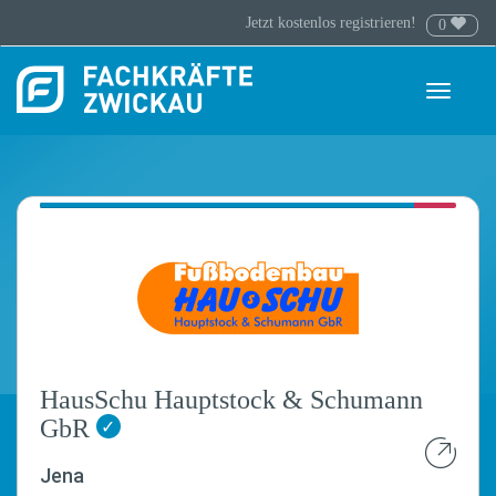
Jetzt kostenlos registrieren!
0
Toggle
navigati
HausSchu Hauptstock & Schumann
GbR
✓
Jena