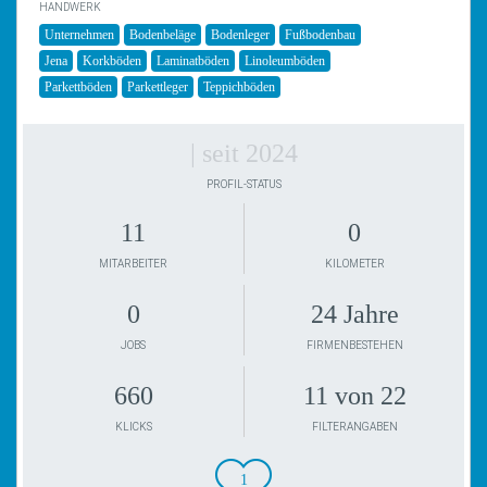
HANDWERK
Unternehmen
Bodenbeläge
Bodenleger
Fußbodenbau
Jena
Korkböden
Laminatböden
Linoleumböden
Parkettböden
Parkettleger
Teppichböden
| seit 2024
PROFIL-STATUS
11
0
MITARBEITER
KILOMETER
0
24 Jahre
JOBS
FIRMENBESTEHEN
660
11 von 22
KLICKS
FILTERANGABEN
1