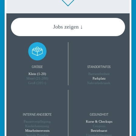
Jobs zeigen ↓
GRÖSSE
STANDORTINFOS
Klein (1-20)
Barrierefreiheit
Mittel (21-200)
Parkplatz
Groß (201+)
Nahverkehrsanb.
INTERNE ANGEBOTE
GESUNDHEIT
Pausenverpflegung
Kurse & Checkups
Kinderbetreuung
Coupons
Mitarbeiterevents
Betriebsarzt
Soziale Projekte
Unpässlichkeitstag