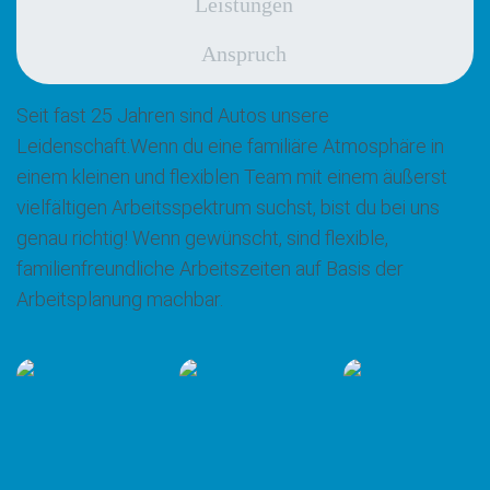
Leistungen
Anspruch
Seit fast 25 Jahren sind Autos unsere
Leidenschaft.Wenn du eine familiäre Atmosphäre in
einem kleinen und flexiblen Team mit einem äußerst
vielfältigen Arbeitsspektrum suchst, bist du bei uns
genau richtig! Wenn gewünscht, sind flexible,
familienfreundliche Arbeitszeiten auf Basis der
Arbeitsplanung machbar.