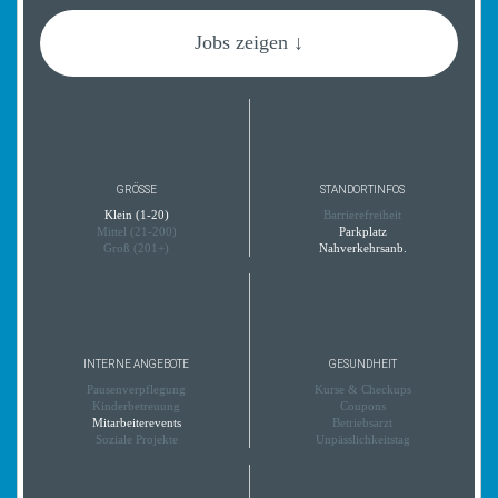
Jobs zeigen ↓
GRÖSSE
STANDORTINFOS
Klein (1-20)
Barrierefreiheit
Mittel (21-200)
Parkplatz
Groß (201+)
Nahverkehrsanb.
INTERNE ANGEBOTE
GESUNDHEIT
Pausenverpflegung
Kurse & Checkups
Kinderbetreuung
Coupons
Mitarbeiterevents
Betriebsarzt
Soziale Projekte
Unpässlichkeitstag