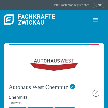
Jetzt kostenlos registrieren!
0
Toggle
navigati
Autohaus West Chemnitz
✓
Chemnitz
HANDWERK