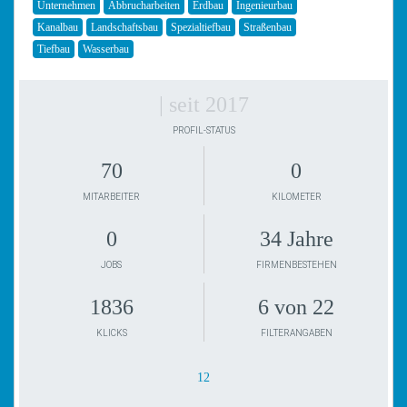
Unternehmen
Abbrucharbeiten
Erdbau
Ingenieurbau
Kanalbau
Landschaftsbau
Spezialtiefbau
Straßenbau
Tiefbau
Wasserbau
| seit 2017
PROFIL-STATUS
70
0
MITARBEITER
KILOMETER
0
34 Jahre
JOBS
FIRMENBESTEHEN
1836
6 von 22
KLICKS
FILTERANGABEN
12