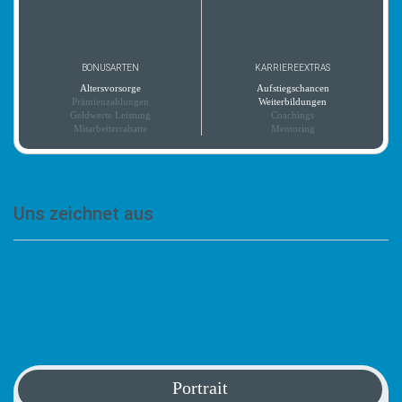
BONUSARTEN
KARRIEREEXTRAS
Altersvorsorge
Aufstiegschancen
Prämienzahlungen
Weiterbildungen
Geldwerte Leistung
Coachings
Mitarbeiterrabatte
Mentoring
Uns zeichnet aus
„Wir sind ein regional tätiges Unternehmen mit
engagierten Mitarbeitern und einem guten
Betriebsklima.“
Portrait