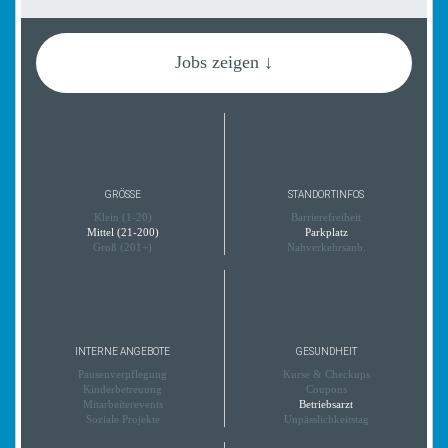
Jobs zeigen ↓
GRÖSSE
STANDORTINFOS
Klein (1-20)
Barrierefreiheit
Mittel (21-200)
Parkplatz
Groß (201+)
Nahverkehrsanb.
INTERNE ANGEBOTE
GESUNDHEIT
Pausenverpflegung
Kurse & Checkups
Kinderbetreuung
Coupons
Mitarbeiterevents
Betriebsarzt
Soziale Projekte
Unpässlichkeitstag