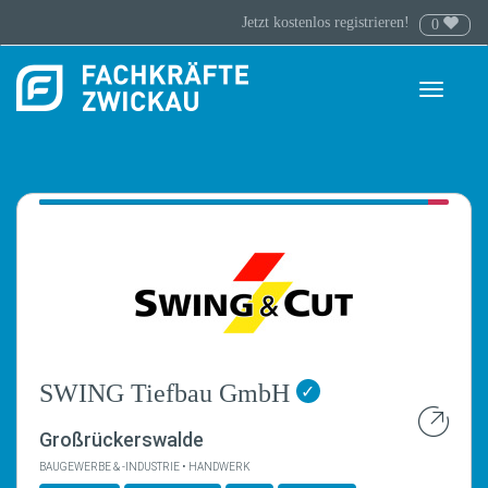
Jetzt kostenlos registrieren!
0
Toggle
navigati
SWING Tiefbau GmbH
✓
Großrückerswalde
BAUGEWERBE & -INDUSTRIE • HANDWERK