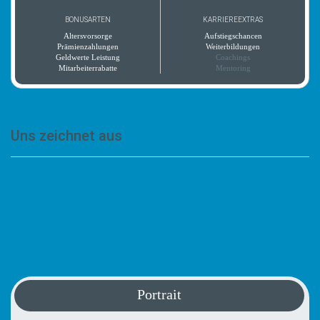
BONUSARTEN
KARRIEREEXTRAS
Altersvorsorge
Aufstiegschancen
Prämienzahlungen
Weiterbildungen
Geldwerte Leistung
Coachings
Mitarbeiterrabatte
Mentoring
Uns zeichnet aus
„Das Zwickauer Werk ist das Größte von Snop
Automotive in Deutschland, beschäftigt über 350
Mitarbeiter und blickt auf eine historische
Vergangenheit zurück“
Portrait