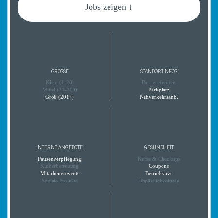
Jobs zeigen ↓
GRÖSSE
STANDORTINFOS
Klein (1-20)
Barrierefreiheit
Mittel (21-200)
Parkplatz
Groß (201+)
Nahverkehrsanb.
INTERNE ANGEBOTE
GESUNDHEIT
Pausenverpflegung
Kurse & Checkups
Kinderbetreuung
Coupons
Mitarbeiterevents
Betriebsarzt
Soziale Projekte
Unpässlichkeitstag