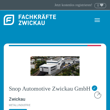
Jetzt kostenlos registrieren!
0
Toggle
navigati
Snop Automotive Zwickau GmbH
✓
Zwickau
METALLINDUSTRIE