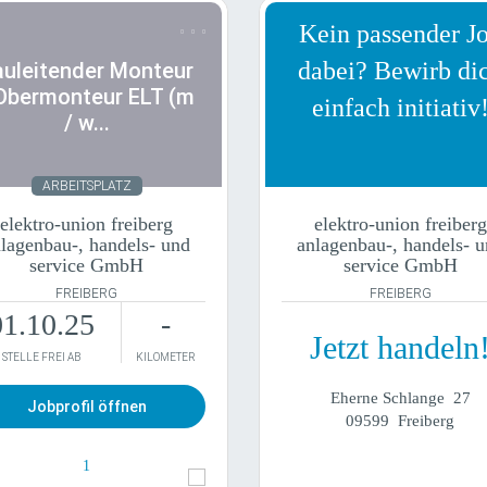
ender Monteur / Obermonteur ELT (m / w /
Kein passender J
d)
dabei? Bewirb di
auleitender Monteur
 Obermonteur ELT (m
einfach initiativ
/ w...
tundenlohn
Vollzeit
eistungslohn
Teilzeit
Festgehalt
Minijob
Tarif
Zeitarbeit
ARBEITSPLATZ
elektro-union freiberg
elektro-union freiberg
lagenbau-, handels- und
anlagenbau-, handels- 
Unbefristet
Fest
service GmbH
service GmbH
Befristet
Flexibel/Gleitzeit
Schichten
FREIBERG
Arbeitszeitkonto
FREIBERG
01.10.25
-
Jetzt handeln
STELLE FREI AB
KILOMETER
to/Mobilgerät
Berufseinsteiger
enstkleidung
Berufserfahren
Eherne Schlange 27
Homeoffice
Manager
Jobprofil öffnen
 Gehalt/Bonus
Führungskraft
09599 Freiberg
1
1