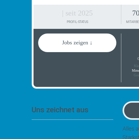
| seit 2025
7
PROFIL-STATUS
MITARBE
Jobs zeigen ↓
G
Kle
Mitt
Gro
Uns zeichnet aus
„Wir sind die elektro-union
Alles 
freiberg GmbH – ein
Starks