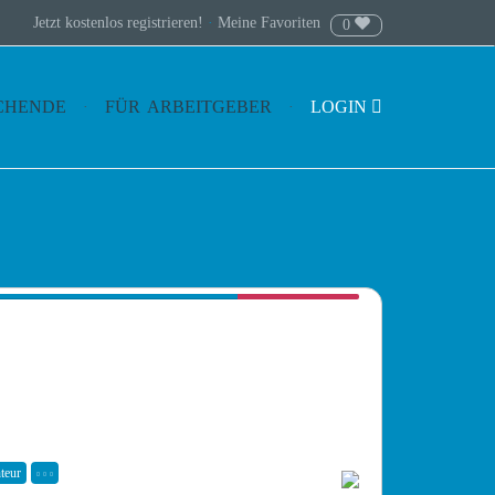
Jetzt kostenlos registrieren!
·
Meine Favoriten
0
CHENDE
FÜR ARBEITGEBER
LOGIN
teur