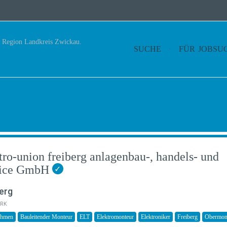
SUCHE
FÜR JOBSU
tro-union freiberg anlagenbau-, handels- und
vice GmbH
✓
erg
RK
ehmen
Bauleitender Monteur
ELT
Elektromonteur
Elektroniker
Freiberg
Obermon