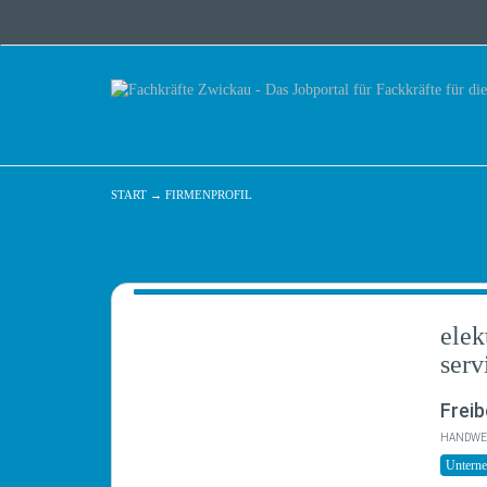
START
→
FIRMENPROFIL
elek
ser
Freib
HANDWE
Untern