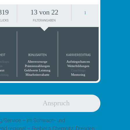
819
13 von 22
1
KLICKS
FILTERANGABEN
HEIT
BONUSARTEN
KARRIEREEXTRAS
eckups
Altersvorsorge
Aufstiegschancen
ns
Prämienzahlungen
Weiterbildungen
arzt
Geldwerte Leistung
Coachings
eitstag
Mitarbeiterrabatte
Mentoring
Anspruch
ung/Service – im Schwach- und
end regional – Freiberg, Chemnitz, Dresden