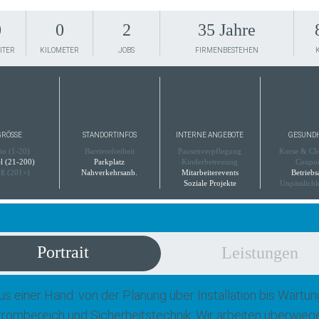
0
0
2
35 Jahre
ITER
KILOMETER
JOBS
FIRMENBESTEHEN
RÖSSE
STANDORTINFOS
INTERNE ANGEBOTE
GESUND
in (1-20)
Barrierefreiheit
Pausenverpflegung
Kurse & Ch
el (21-200)
Parkplatz
Kinderbetreuung
Coupo
ß (201+)
Nahverkehrsanb.
Mitarbeiterevents
Betriebs
Soziale Projekte
Unpässlichk
Portrait
Leistungen
aus einer Hand: von der Planung über Installation bis Wart
trombereich und Sicherheitstechnik. Wir arbeiten überwieg