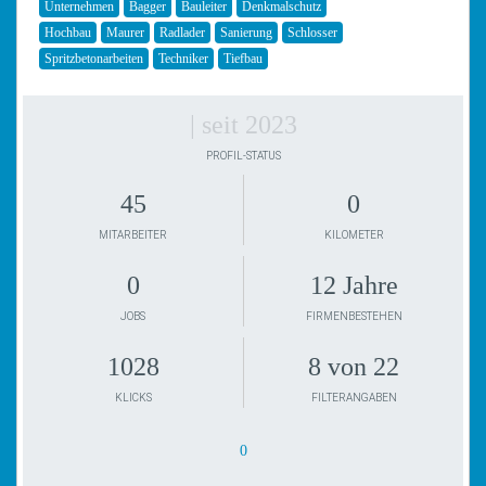
Unternehmen
Bagger
Bauleiter
Denkmalschutz
Hochbau
Maurer
Radlader
Sanierung
Schlosser
Spritzbetonarbeiten
Techniker
Tiefbau
| seit 2023
PROFIL-STATUS
45
0
MITARBEITER
KILOMETER
0
12 Jahre
JOBS
FIRMENBESTEHEN
1028
8 von 22
KLICKS
FILTERANGABEN
0