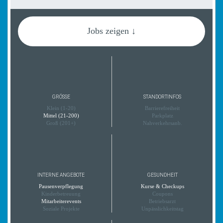
Jobs zeigen ↓
GRÖSSE
STANDORTINFOS
Klein (1-20)
Barrierefreiheit
Mittel (21-200)
Parkplatz
Groß (201+)
Nahverkehrsanb.
INTERNE ANGEBOTE
GESUNDHEIT
Pausenverpflegung
Kurse & Checkups
Kinderbetreuung
Coupons
Mitarbeiterevents
Betriebsarzt
Soziale Projekte
Unpässlichkeitstag