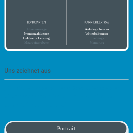
BONUSARTEN
KARRIEREEXTRAS
Altersvorsorge
Aufstiegschancen
Prämienzahlungen
Weiterbildungen
Geldwerte Leistung
Coachings
Mitarbeiterrabatte
Mentoring
Uns zeichnet aus
„Wir sind ein krisensicherer Spezialdienstleister in
einem wachsenden Markt und haben einen sehr
guten Ruf in der Branche.“
Portrait