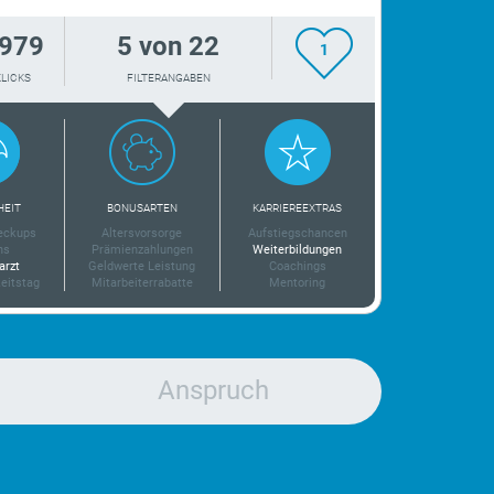
979
5 von 22
1
KLICKS
FILTERANGABEN
HEIT
BONUSARTEN
KARRIEREEXTRAS
eckups
Altersvorsorge
Aufstiegschancen
ns
Prämienzahlungen
Weiterbildungen
arzt
Geldwerte Leistung
Coachings
eitstag
Mitarbeiterrabatte
Mentoring
Anspruch