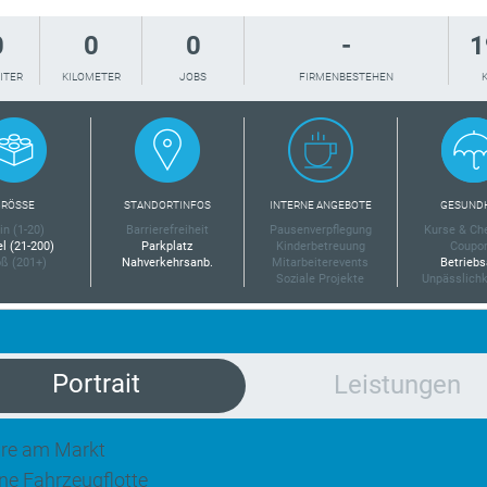
0
0
0
-
1
ITER
KILOMETER
JOBS
FIRMENBESTEHEN
RÖSSE
STANDORTINFOS
INTERNE ANGEBOTE
GESUND
in (1-20)
Barrierefreiheit
Pausenverpflegung
Kurse & Ch
el (21-200)
Parkplatz
Kinderbetreuung
Coupo
ß (201+)
Nahverkehrsanb.
Mitarbeiterevents
Betriebs
Soziale Projekte
Unpässlichk
Portrait
Leistungen
re am Markt
e Fahrzeugflotte