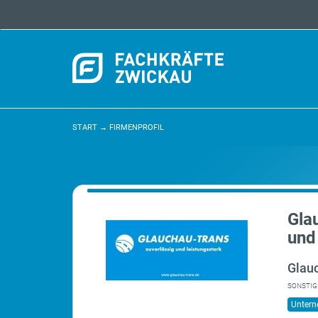
START
→
FIRMENPROFIL
Gla
und
Glau
SONSTIG
Unter