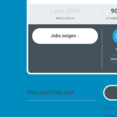
| seit 2019
9
PROFIL-STATUS
MITARBE
Jobs zeigen ↓
G
Kle
Mitt
Gro
Uns zeichnet aus
„Zuverlässig und leistungsstark“
30 Jah
modern