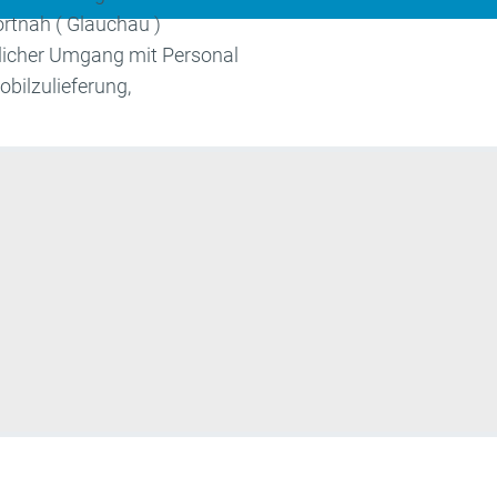
rtnah ( Glauchau )
licher Umgang mit Personal
bilzulieferung,