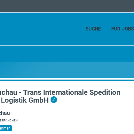
SUCHE
FÜR JOB
uchau - Trans Internationale Spedition
 Logistik GmbH
✓
chau
E BRANCHEN
nehmen