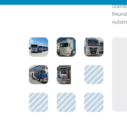
Stando
freund
Automo