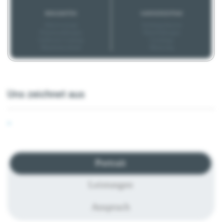
BONUSARTEN
KARRIEREEXTRAS
Altersvorsorge
Aufstiegschancen
Prämienzahlungen
Weiterbildungen
Geldwerte Leistung
Coachings
Mitarbeiterrabatte
Mentoring
Uns zeichnet aus
-
Portrait
Leistungen
Anspruch