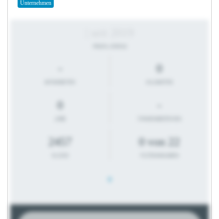
Unternehmen
| seit 2019
PROFIL-STATUS
-
0
MITARBEITER
KILOMETER
0
-
JOBS
FIRMENBESTEHEN
2457
0 von 22
KLICKS
FILTERANGABEN
0