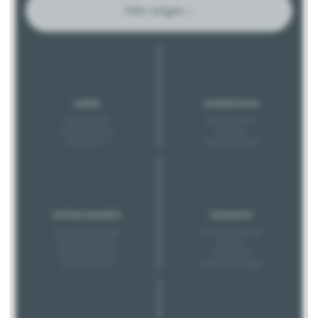
Jobs zeigen ↓
GRÖSSE
STANDORTINFOS
Klein (1-20)
Barrierefreiheit
Mittel (21-200)
Parkplatz
Groß (201+)
Nahverkehrsanb.
INTERNE ANGEBOTE
GESUNDHEIT
Pausenverpflegung
Kurse & Checkups
Kinderbetreuung
Coupons
Mitarbeiterevents
Betriebsarzt
Soziale Projekte
Unpässlichkeitstag