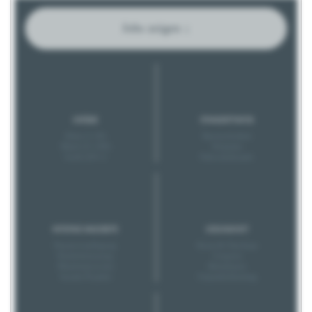
Jobs zeigen ↓
GRÖSSE
STANDORTINFOS
Klein (1-20)
Barrierefreiheit
Mittel (21-200)
Parkplatz
Groß (201+)
Nahverkehrsanb.
INTERNE ANGEBOTE
GESUNDHEIT
Pausenverpflegung
Kurse & Checkups
Kinderbetreuung
Coupons
Mitarbeiterevents
Betriebsarzt
Soziale Projekte
Unpässlichkeitstag