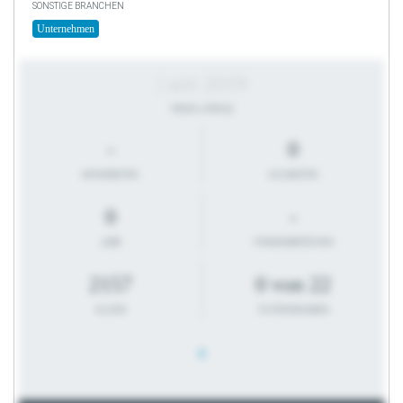
SONSTIGE BRANCHEN
Unternehmen
| seit 2019
PROFIL-STATUS
-
0
MITARBEITER
KILOMETER
0
-
JOBS
FIRMENBESTEHEN
2157
0 von 22
KLICKS
FILTERANGABEN
0