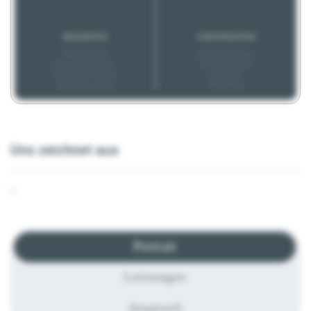
BONUSARTEN
KARRIEREEXTRAS
Altersvorsorge
Aufstiegschancen
Prämienzahlungen
Weiterbildungen
Geldwerte Leistung
Coachings
Mitarbeiterrabatte
Mentoring
Uns zeichnet aus
-
Portrait
Leistungen
Anspruch