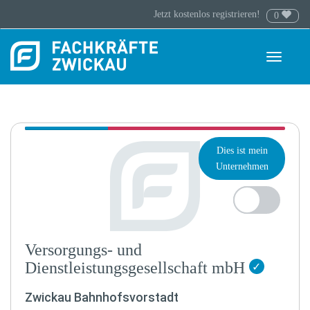
Jetzt kostenlos registrieren!
0
Toggle
navigati
Dies ist mein
Unternehmen
Versorgungs- und
Dienstleistungsgesellschaft mbH
✓
Zwickau Bahnhofsvorstadt