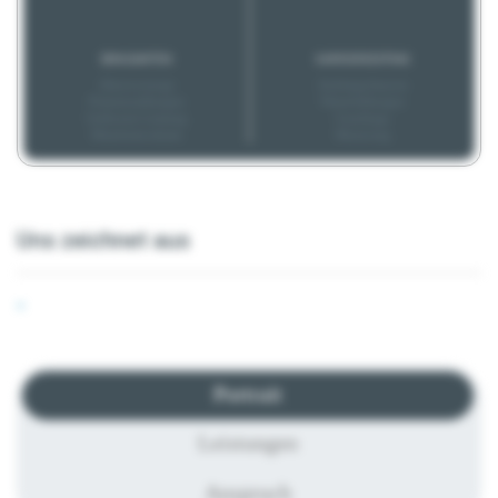
BONUSARTEN
KARRIEREEXTRAS
Altersvorsorge
Aufstiegschancen
Prämienzahlungen
Weiterbildungen
Geldwerte Leistung
Coachings
Mitarbeiterrabatte
Mentoring
Uns zeichnet aus
-
Portrait
Leistungen
Anspruch