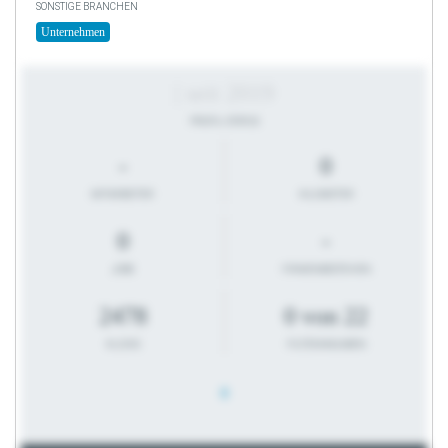
SONSTIGE BRANCHEN
Unternehmen
| seit 2019
PROFIL-STATUS
-
0
MITARBEITER
KILOMETER
0
-
JOBS
FIRMENBESTEHEN
2478
0 von 22
KLICKS
FILTERANGABEN
0