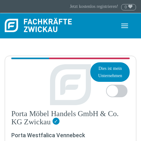
Jetzt kostenlos registrieren!
0
Toggle
navigati
Dies ist mein
Unternehmen
Porta Möbel Handels GmbH & Co.
KG Zwickau
✓
Porta Westfalica Vennebeck