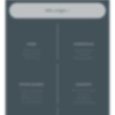
Jobs zeigen ↓
GRÖSSE
STANDORTINFOS
Klein (1-20)
Barrierefreiheit
Mittel (21-200)
Parkplatz
Groß (201+)
Nahverkehrsanb.
INTERNE ANGEBOTE
GESUNDHEIT
Pausenverpflegung
Kurse & Checkups
Kinderbetreuung
Coupons
Mitarbeiterevents
Betriebsarzt
Soziale Projekte
Unpässlichkeitstag