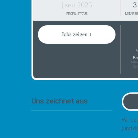
| seit 2025
3
PROFIL-STATUS
MITARBE
Jobs zeigen ↓
G
Kle
Mitt
Gro
Uns zeichnet aus
„Du liebst dein Handwerk, hast
Wir ba
die Liebe zum Detail und es satt,
(und da
wochenlang auf Mon-tage zu