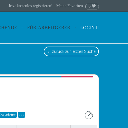
Jetzt kostenlos registrieren!
·
Meine Favoriten
0
CHENDE
FÜR ARBEITGEBER
LOGIN
← zurück zur letzten Suche
bauarbeiter