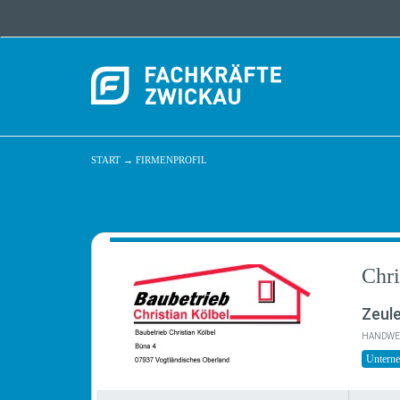
START
→
FIRMENPROFIL
Chri
Zeul
HANDWE
Untern