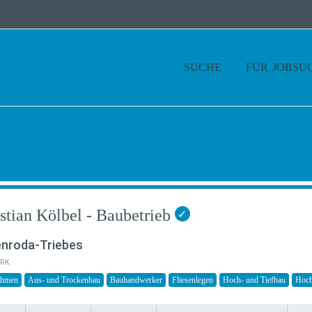
SUCHE
FÜR JOBSU
stian Kölbel - Baubetrieb
✓
enroda-Triebes
RK
ehmen
Aus- und Trockenbau
Bauhandwerker
Fliesenlegen
Hoch- und Tiefbau
Hoch