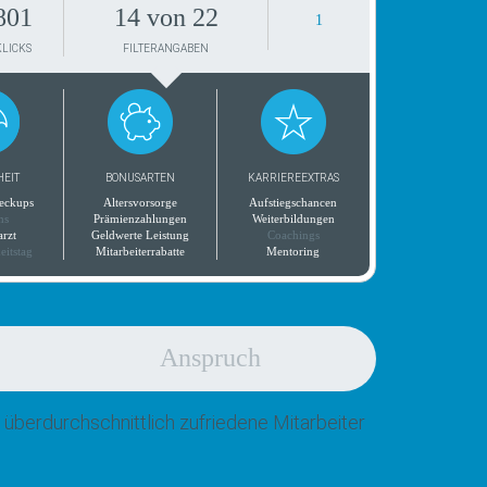
801
14 von 22
1
KLICKS
FILTERANGABEN
HEIT
BONUSARTEN
KARRIEREEXTRAS
eckups
Altersvorsorge
Aufstiegschancen
ns
Prämienzahlungen
Weiterbildungen
arzt
Geldwerte Leistung
Coachings
eitstag
Mitarbeiterrabatte
Mentoring
Anspruch
 überdurchschnittlich zufriedene Mitarbeiter