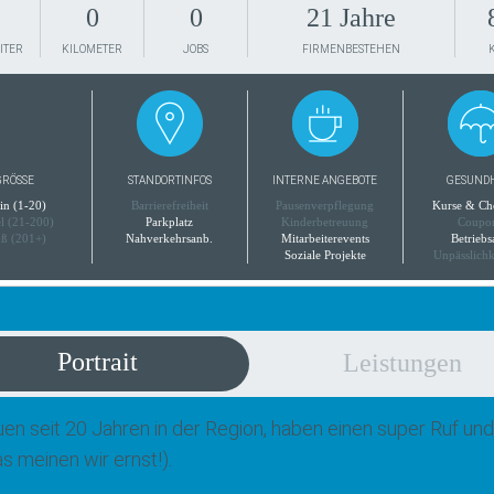
0
0
21 Jahre
ITER
KILOMETER
JOBS
FIRMENBESTEHEN
RÖSSE
STANDORTINFOS
INTERNE ANGEBOTE
GESUND
in (1-20)
Barrierefreiheit
Pausenverpflegung
Kurse & Ch
el (21-200)
Parkplatz
Kinderbetreuung
Coupo
ß (201+)
Nahverkehrsanb.
Mitarbeiterevents
Betriebs
Soziale Projekte
Unpässlichk
Portrait
Leistungen
uen seit 20 Jahren in der Region, haben einen super Ruf und
s meinen wir ernst!).