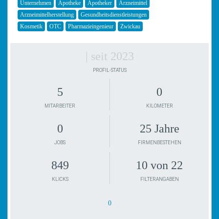
Unternehmen
Apotheke
Apotheker
Arzneimittel
Arzneimittelherstellung
Gesundheitsdienstleistungen
Kosmetik
OTC
Pharmazieingenieur
Zwickau
| seit 2023
PROFIL-STATUS
5
0
MITARBEITER
KILOMETER
0
25 Jahre
JOBS
FIRMENBESTEHEN
849
10 von 22
KLICKS
FILTERANGABEN
0