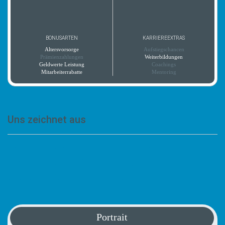
BONUSARTEN
KARRIEREEXTRAS
Altersvorsorge
Aufstiegschancen
Prämienzahlungen
Weiterbildungen
Geldwerte Leistung
Coachings
Mitarbeiterrabatte
Mentoring
Uns zeichnet aus
„Im Unternehmen herrscht eine familiäre
Atmosphäre, Chefin und Mitarbeiterinnen
begegnen sich stets auf Augenhöhe.“
Portrait