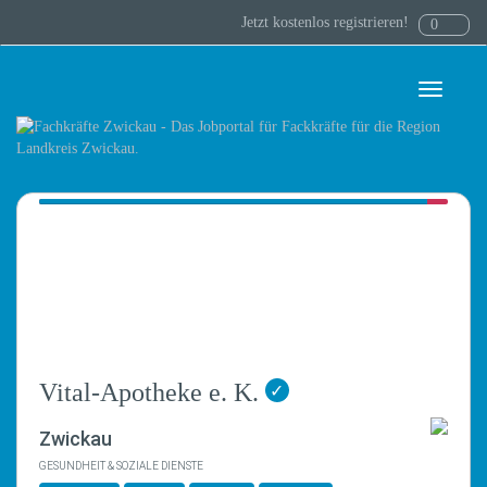
Jetzt kostenlos registrieren!
0
Toggle
navigati
Vital-Apotheke e. K.
✓
Zwickau
GESUNDHEIT & SOZIALE DIENSTE