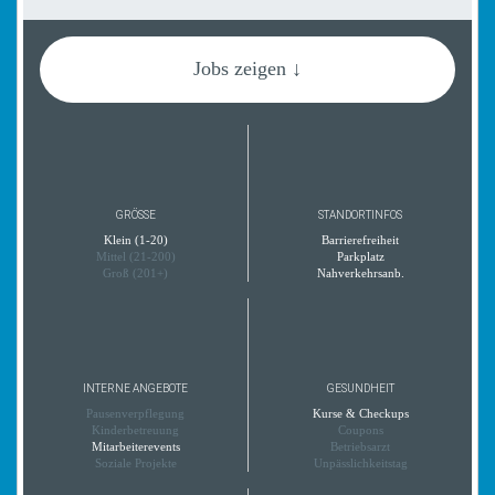
Jobs zeigen ↓
GRÖSSE
STANDORTINFOS
Klein (1-20)
Barrierefreiheit
Mittel (21-200)
Parkplatz
Groß (201+)
Nahverkehrsanb.
INTERNE ANGEBOTE
GESUNDHEIT
Pausenverpflegung
Kurse & Checkups
Kinderbetreuung
Coupons
Mitarbeiterevents
Betriebsarzt
Soziale Projekte
Unpässlichkeitstag