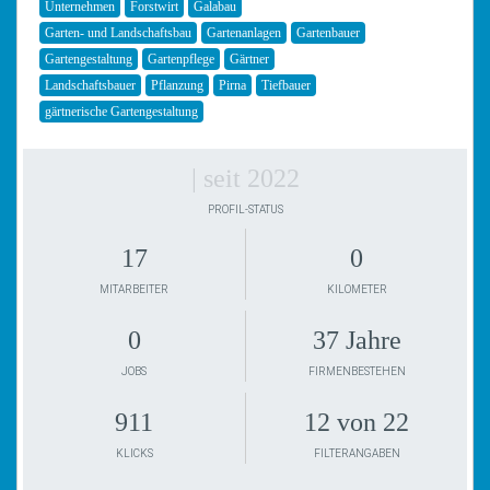
Unternehmen
Forstwirt
Galabau
Garten- und Landschaftsbau
Gartenanlagen
Gartenbauer
Gartengestaltung
Gartenpflege
Gärtner
Landschaftsbauer
Pflanzung
Pirna
Tiefbauer
gärtnerische Gartengestaltung
| seit 2022
PROFIL-STATUS
17
0
MITARBEITER
KILOMETER
0
37 Jahre
JOBS
FIRMENBESTEHEN
911
12 von 22
KLICKS
FILTERANGABEN