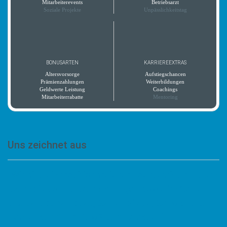
Mitarbeiterevents
Betriebsarzt
Soziale Projekte
Unpässlichkeitstag
BONUSARTEN
KARRIEREEXTRAS
Altersvorsorge
Aufstiegschancen
Prämienzahlungen
Weiterbildungen
Geldwerte Leistung
Coachings
Mitarbeiterrabatte
Mentoring
Uns zeichnet aus
„Wir sind ein traditionsreicher Fachbetrieb rund um
Baumpflege und Baumfällungen sowie im Garten-
und Landschaftsbau, Gartenpflege, Gehölz- und
Heckenschnitt im Großraum Dresden.“