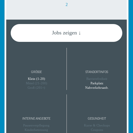
2
Jobs zeigen ↓
GRÖSSE
STANDORTINFOS
Klein (1-20)
Barrierefreiheit
Mittel (21-200)
Parkplatz
Groß (201+)
Nahverkehrsanb.
INTERNE ANGEBOTE
GESUNDHEIT
Pausenverpflegung
Kurse & Checkups
Kinderbetreuung
Coupons