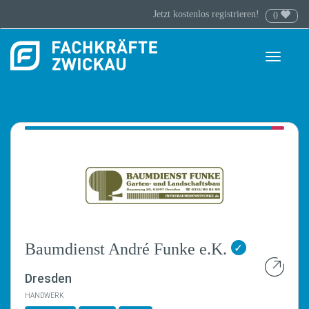
Jetzt kostenlos registrieren!
0
Toggle
navigati
Baumdienst André Funke e.K.
✓
Dresden
HANDWERK