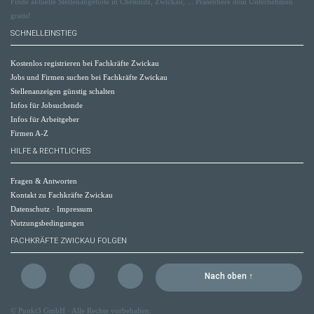
Finde aktuelle Stellenangebote in Chemnitz, Zwickau, ... Präsentiere dein Unternehmen
gratis!
SCHNELLEINSTIEG
Kostenlos registrieren bei Fachkräfte Zwickau
Jobs und Firmen suchen bei Fachkräfte Zwickau
Stellenanzeigen günstig schalten
Infos für Jobsuchende
Infos für Arbeitgeber
Firmen A-Z
HILFE & RECHTLICHES
Fragen & Antworten
Kontakt zu Fachkräfte Zwickau
Datenschutz
·
Impressum
Nutzungsbedingungen
FACHKRÄFTE ZWICKAU FOLGEN
Nach oben ↑
©
Punkt3 GmbH
· Alle Rechte vorbehalten.