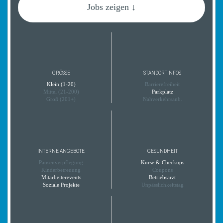
Jobs zeigen ↓
GRÖSSE
STANDORTINFOS
Klein (1-20)
Barrierefreiheit
Mittel (21-200)
Parkplatz
Groß (201+)
Nahverkehrsanb.
INTERNE ANGEBOTE
GESUNDHEIT
Pausenverpflegung
Kurse & Checkups
Kinderbetreuung
Coupons
Mitarbeiterevents
Betriebsarzt
Soziale Projekte
Unpässlichkeitstag