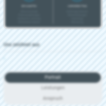
BONUSARTEN
KARRIEREEXTRAS
Altersvorsorge
Aufstiegschancen
Prämienzahlungen
Weiterbildungen
Geldwerte Leistung
Coachings
Mitarbeiterrabatte
Mentoring
Uns zeichnet aus
-
Portrait
Leistungen
Anspruch