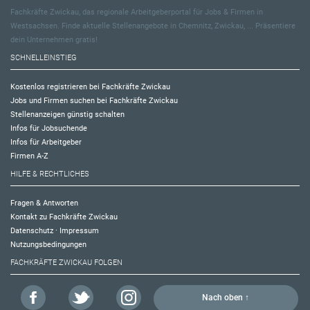
Fachkräfte Zwickau, das regionale Arbeitgeberportal für Jobs & Firmen in
Westsachsen. Finde aktuelle Stellenangebote in Chemnitz, Zwickau, ... Präsentiere
dein Unternehmen gratis!
SCHNELLEINSTIEG
Kostenlos registrieren bei Fachkräfte Zwickau
Jobs und Firmen suchen bei Fachkräfte Zwickau
Stellenanzeigen günstig schalten
Infos für Jobsuchende
Infos für Arbeitgeber
Firmen A-Z
HILFE & RECHTLICHES
Fragen & Antworten
Kontakt zu Fachkräfte Zwickau
Datenschutz
·
Impressum
Nutzungsbedingungen
FACHKRÄFTE ZWICKAU FOLGEN
Nach oben ↑