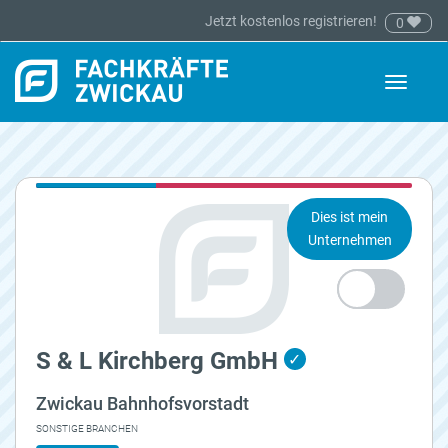
Jetzt kostenlos registrieren!
0
Toggle
navigati
Dies ist mein
Unternehmen
S & L Kirchberg GmbH
✓
Zwickau Bahnhofsvorstadt
SONSTIGE BRANCHEN