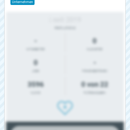
Unternehmen
| seit 2019
PROFIL-STATUS
-
0
MITARBEITER
KILOMETER
0
-
JOBS
FIRMENBESTEHEN
3596
0 von 22
KLICKS
FILTERANGABEN
0