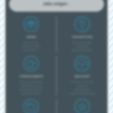
Jobs zeigen ↓
GRÖSSE
STANDORTINFOS
Klein (1-20)
Barrierefreiheit
Mittel (21-200)
Parkplatz
Groß (201+)
Nahverkehrsanb.
INTERNE ANGEBOTE
GESUNDHEIT
Pausenverpflegung
Kurse & Checkups
Kinderbetreuung
Coupons
Mitarbeiterevents
Betriebsarzt
Soziale Projekte
Unpässlichkeitstag