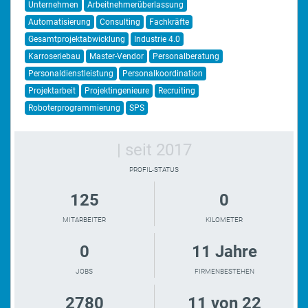
Unternehmen
Arbeitnehmerüberlassung
Automatisierung
Consulting
Fachkräfte
Gesamtprojektabwicklung
Industrie 4.0
Karroseriebau
Master-Vendor
Personalberatung
Personaldienstleistung
Personalkoordination
Projektarbeit
Projektingenieure
Recruiting
Roboterprogrammierung
SPS
| seit 2017
PROFIL-STATUS
125
0
MITARBEITER
KILOMETER
0
11 Jahre
JOBS
FIRMENBESTEHEN
2780
11 von 22