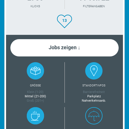
KLICKS
FILTERANGABEN
13
Jobs zeigen ↓
GRÖSSE
STANDORTINFOS
Klein (1-20)
Barrierefreiheit
Mittel (21-200)
Parkplatz
Groß (201+)
Nahverkehrsanb.