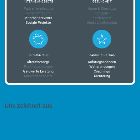
INTERNE ANGEBOTE
GESUNDHEIT
Pausenverpflegung
Kurse & Checkups
Kinderbetreuung
Coupons
Mitarbeiterevents
Betriebsarzt
Soziale Projekte
Unpässlichkeitstag
BONUSARTEN
KARRIEREEXTRAS
Altersvorsorge
Aufstiegschancen
Prämienzahlungen
Weiterbildungen
Geldwerte Leistung
Coachings
Mitarbeiterrabatte
Mentoring
Uns zeichnet aus
„Unsere Region. Deine Zukunft. Wir bieten
spannende Jobs & Projekte in unserer Region.