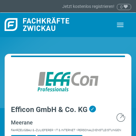
Jetzt kostenlos registrieren!
0
Toggle
navigati
Efficon GmbH & Co. KG
✓
Meerane
FAHRZEUGBAU & -ZULIEFERER • IT & INTERNET • PERSONALDIENSTLEISTUNGEN