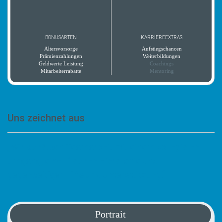
BONUSARTEN
KARRIEREEXTRAS
Altersvorsorge
Aufstiegschancen
Prämienzahlungen
Weiterbildungen
Geldwerte Leistung
Coachings
Mitarbeiterrabatte
Mentoring
Uns zeichnet aus
„Wir schätzen Teamarbeit mit einem kollegialen
Umgang, einer flachen Hierarchie und
gegenseitiger Hilfe und Unterstützung.“
Portrait