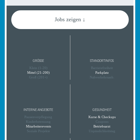
Jobs zeigen ↓
GRÖSSE
STANDORTINFOS
Klein (1-20)
Barrierefreiheit
Mittel (21-200)
Parkplatz
Groß (201+)
Nahverkehrsanb.
INTERNE ANGEBOTE
GESUNDHEIT
Pausenverpflegung
Kurse & Checkups
Kinderbetreuung
Coupons
Mitarbeiterevents
Betriebsarzt
Soziale Projekte
Unpässlichkeitstag