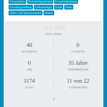
Unternehmen
Bodenbelagsarbeiten
Fassadendämmung
Fassadengestaltung
Fußbodenleger
Kahla
Maler
Maler- und Tapezierarbeiten
Maurer
| seit 2021
PROFIL-STATUS
40
0
MITARBEITER
KILOMETER
0
35 Jahre
JOBS
FIRMENBESTEHEN
1174
11 von 22
KLICKS
FILTERANGABEN
3