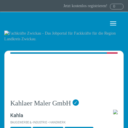
Jetzt kostenlos registrieren!
0
Toggle
navigati
Kahlaer Maler GmbH
✓
Kahla
BAUGEWERBE & -INDUSTRIE • HANDWERK