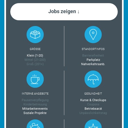
Jobs zeigen ↓
GRÖSSE
STANDORTINFOS
Klein (1-20)
Barrierefreiheit
Mittel (21-200)
Parkplatz
Groß (201+)
Nahverkehrsanb.
INTERNE ANGEBOTE
GESUNDHEIT
Pausenverpflegung
Kurse & Checkups
Kinderbetreuung
Coupons
Mitarbeiterevents
Betriebsarzt
Soziale Projekte
Unpässlichkeitstag