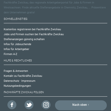
Fachkräfte Zwickau, das regionale Arbeitgeberportal für Jobs & Firmen in
Westsachsen. Finde aktuelle Stellenangebote in Chemnitz, Zwickau, ... Präsentiere
dein Unternehmen gratis!
SCHNELLEINSTIEG
Kostenlos registrieren bei Fachkräfte Zwickau
Jobs und Firmen suchen bei Fachkräfte Zwickau
Stellenanzeigen günstig schalten
Infos für Jobsuchende
Infos für Arbeitgeber
Firmen A-Z
HILFE & RECHTLICHES
Fragen & Antworten
Kontakt zu Fachkräfte Zwickau
Datenschutz
·
Impressum
Nutzungsbedingungen
FACHKRÄFTE ZWICKAU FOLGEN
Nach oben ↑