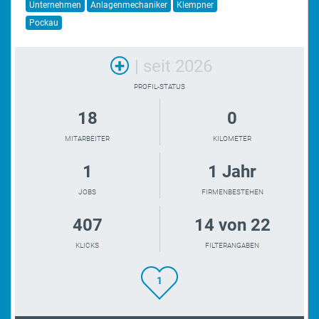
Unternehmen
Anlagenmechaniker
Klempner
Pockau
+
| seit 2026
PROFIL-STATUS
18
0
MITARBEITER
KILOMETER
1
1 Jahr
JOBS
FIRMENBESTEHEN
407
14 von 22
KLICKS
FILTERANGABEN
1