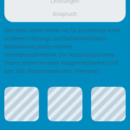
Leistungen
Anspruch
Seit vielen Jahren stehen wir für zuverlässige Arbeit
im Bereich Heizungs- und Sanitä-rinstallation,
Badsanierung sowie moderne
Wärmepumpentechnik. Zur Verstärkung unseres
Teams suchen wir einen Anlagenmechaniker (SHK
bzw. Gas- Wasserinstalla-teur / Klempner).