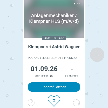
Anlagenmechaniker / Klempner HLS
(m/w/d)
Anlagenmechaniker /
Klempner HLS (m/w/d)
Stundenlohn
Vollzeit
Leistungslohn
Teilzeit
Festgehalt
Minijob
Tarif
Zeitarbeit
ARBEITSPLATZ
Klempnerei Astrid Wagner
Unbefristet
Fest
Befristet
Flexibel/Gleitzeit
POCKAU-LENGEFELD/ OT LIPPERSDORF
Schichten
Arbeitszeitkonto
01.09.26
-
STELLE FREI AB
KILOMETER
Auto/Mobilgerät
Berufseinsteiger
Dienstkleidung
Berufserfahren
Homeoffice
Manager
Jobprofil öffnen
13. Gehalt/Bonus
Führungskraft
2
2