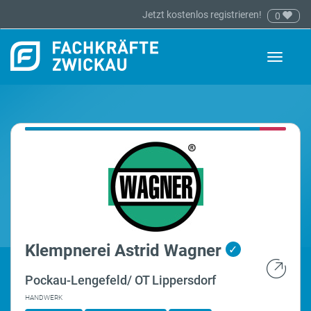
Jetzt kostenlos registrieren!
0
Toggle
navigati
Klempnerei Astrid Wagner
✓
Pockau-Lengefeld/ OT Lippersdorf
HANDWERK