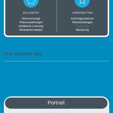
BONUSARTEN
KARRIEREEXTRAS
Altersvorsorge
Aufstiegschancen
Prämienzahlungen
Weiterbildungen
Geldwerte Leistung
Coachings
Mitarbeiterrabatte
Mentoring
Uns zeichnet aus
„Unsere Klempnerei ist ein familiengeführter
Handwerksbetrieb mit langer Tradition in
Lippersdorf.“
Portrait