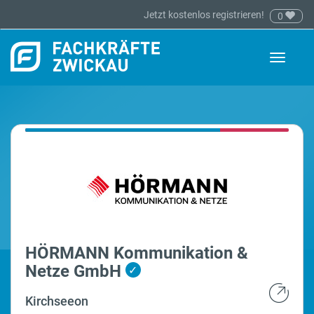
Jetzt kostenlos registrieren!
0
Toggle
navigati
HÖRMANN Kommunikation &
Netze GmbH
✓
Kirchseeon