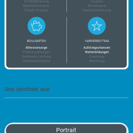
Kinderbetreuung
Coupons
Mitarbeiterevents
Betriebsarzt
Soziale Projekte
Unpässlichkeitstag
BONUSARTEN
KARRIEREEXTRAS
Altersvorsorge
Aufstiegschancen
Prämienzahlungen
Weiterbildungen
Geldwerte Leistung
Coachings
Mitarbeiterrabatte
Mentoring
Uns zeichnet aus
-
Portrait