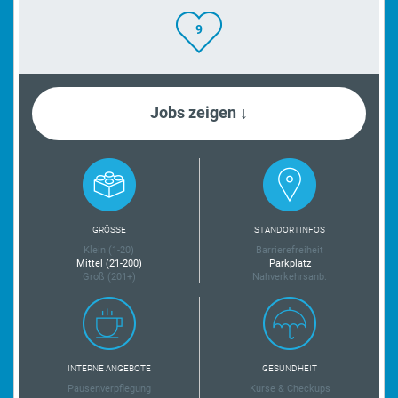
9
Jobs zeigen ↓
GRÖSSE
STANDORTINFOS
Klein (1-20)
Barrierefreiheit
Mittel (21-200)
Parkplatz
Groß (201+)
Nahverkehrsanb.
INTERNE ANGEBOTE
GESUNDHEIT
Pausenverpflegung
Kurse & Checkups