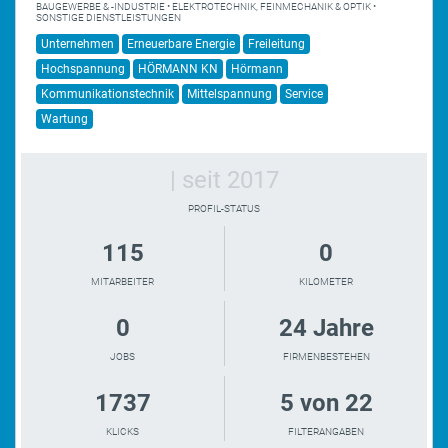
BAUGEWERBE & -INDUSTRIE • ELEKTROTECHNIK, FEINMECHANIK & OPTIK •
SONSTIGE DIENSTLEISTUNGEN
Unternehmen
Erneuerbare Energie
Freileitung
Hochspannung
HÖRMANN KN
Hörmann
Kommunikationstechnik
Mittelspannung
Service
Wartung
| seit 2017
PROFIL-STATUS
115
0
MITARBEITER
KILOMETER
0
24 Jahre
JOBS
FIRMENBESTEHEN
1737
5 von 22
KLICKS
FILTERANGABEN