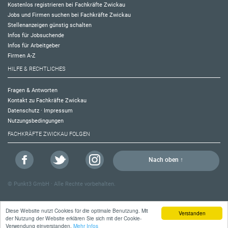
Kostenlos registrieren bei Fachkräfte Zwickau
Jobs und Firmen suchen bei Fachkräfte Zwickau
Stellenanzeigen günstig schalten
Infos für Jobsuchende
Infos für Arbeitgeber
Firmen A-Z
HILFE & RECHTLICHES
Fragen & Antworten
Kontakt zu Fachkräfte Zwickau
Datenschutz
·
Impressum
Nutzungsbedingungen
FACHKRÄFTE ZWICKAU FOLGEN
Nach oben ↑
©
Punkt3 GmbH
· Alle Rechte vorbehalten.
Diese Website nutzt Cookies für die optimale Benutzung. Mit
Verstanden
der Nutzung der Website erklären Sie sich mit der Cookie-
Verwendung einverstanden.
Mehr Infos