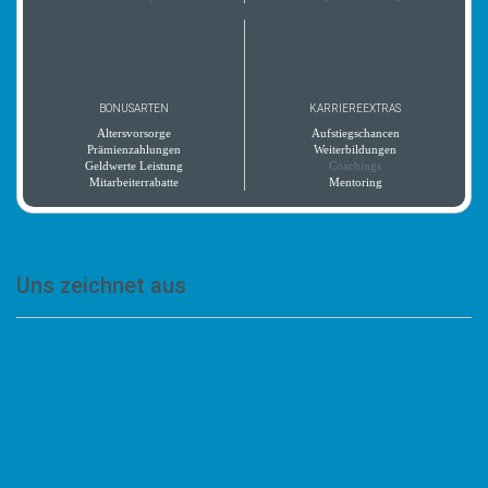
BONUSARTEN
KARRIEREEXTRAS
Altersvorsorge
Aufstiegschancen
Prämienzahlungen
Weiterbildungen
Geldwerte Leistung
Coachings
Mitarbeiterrabatte
Mentoring
Uns zeichnet aus
„Wir bieten dir in unserem über 30 Jahre
bestehenden Betrieb eine langfristige
Arbeitsplatzsicherheit mit einer
abwechslungsreichen und äußerst vielfältigen
Arbeit ausschließlich vor Ort ohne Auswärt“