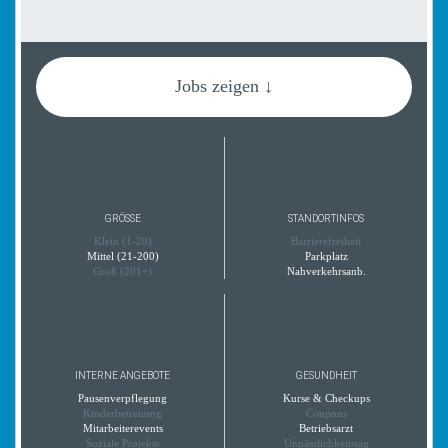
Jobs zeigen ↓
GRÖSSE
STANDORTINFOS
Klein (1-20)
Barrierefreiheit
Mittel (21-200)
Parkplatz
Groß (201+)
Nahverkehrsanb.
INTERNE ANGEBOTE
GESUNDHEIT
Pausenverpflegung
Kurse & Checkups
Kinderbetreuung
Coupons
Mitarbeiterevents
Betriebsarzt
Soziale Projekte
Unpässlichkeitstag