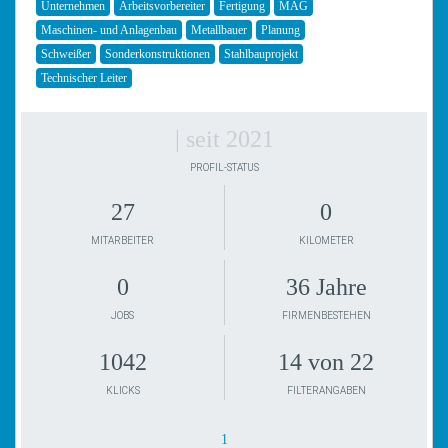
Unternehmen
Arbeitsvorbereiter
Fertigung
MAG
Maschinen- und Anlagenbau
Metallbauer
Planung
Schweißer
Sonderkonstruktionen
Stahlbauprojekt
Technischer Leiter
| seit 2021
PROFIL-STATUS
27
0
MITARBEITER
KILOMETER
0
36 Jahre
JOBS
FIRMENBESTEHEN
1042
14 von 22
KLICKS
FILTERANGABEN
1