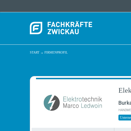
START
→
FIRMENPROFIL
Ele
Burk
HANDWE
Untern