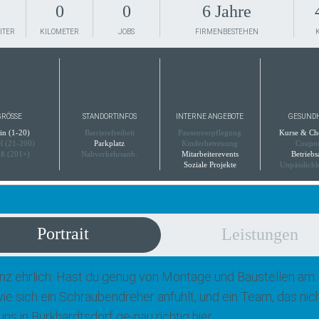
0
0
6 Jahre
ITER
KILOMETER
JOBS
FIRMENBESTEHEN
RÖSSE
STANDORTINFOS
INTERNE ANGEBOTE
GESUND
in (1-20)
Barrierefreiheit
Pausenverpflegung
Kurse & Ch
el (21-200)
Parkplatz
Kinderbetreuung
Coupo
ß (201+)
Nahverkehrsanb.
Mitarbeiterevents
Betriebs
Soziale Projekte
Unpässlichk
Portrait
Leistungen
nz ehrlich: Hast du genug von Montage und Baustellen am 
wie sich ein Schraubendreher anfühlt, und ein Team, das nic
uns in Burkhardtsdorf ge-nau richtig hier.