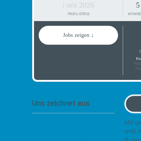
| seit 2026
5
PROFIL-STATUS
MITARBE
Jobs zeigen ↓
G
Kle
Mitt
Gro
Uns zeichnet aus
„Bei uns erwartet dich ein
Mal ga
familiäres Miteinander statt
weiß, 
anonymer Großkonzern-
du bei 