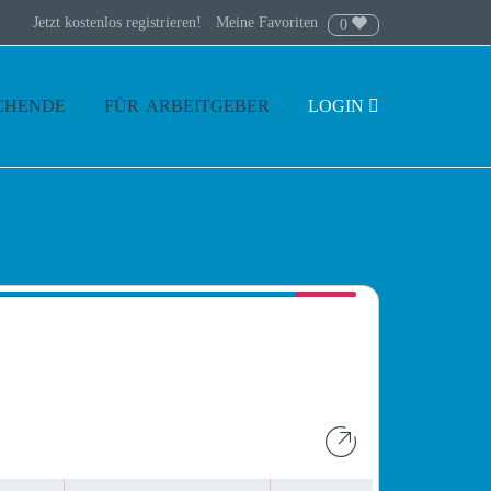
Jetzt kostenlos registrieren!
·
Meine Favoriten
0
CHENDE
FÜR ARBEITGEBER
LOGIN