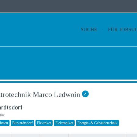
SUCHE
FÜR JOBSU
ktrotechnik Marco Ledwoin
✓
ardtsdorf
RK
ehmen
Burkardtsdorf
Elektriker
Elektroniker
Energie- & Gebäudetechnik