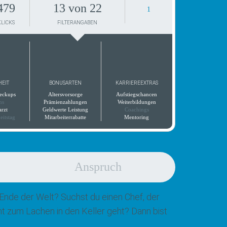
479
13 von 22
1
KLICKS
FILTERANGABEN
HEIT
BONUSARTEN
KARRIEREEXTRAS
eckups
Altersvorsorge
Aufstiegschancen
ns
Prämienzahlungen
Weiterbildungen
arzt
Geldwerte Leistung
Coachings
eitstag
Mitarbeiterrabatte
Mentoring
Anspruch
Ende der Welt? Suchst du einen Chef, der
ht zum Lachen in den Keller geht? Dann bist