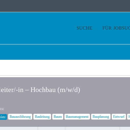
SUCHE
FÜR JOBSU
eiter/-in – Hochbau (m/w/d)
RK
Bauausführung
Bauleitung
Baum
Baumanagement
Bauplanung
Entwurf
latz