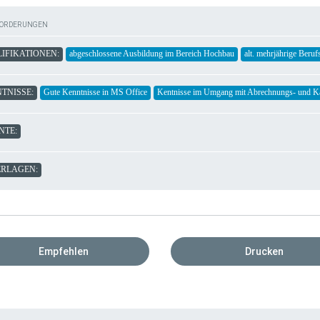
FORDERUNGEN
IFIKATIONEN:
abgeschlossene Ausbildung im Bereich Hochbau
alt. mehrjährige Beruf
TNISSE:
Gute Kenntnisse in MS Office
Kentnisse im Umgang mit Abrechnungs- und K
NTE:
RLAGEN:
Empfehlen
Drucken