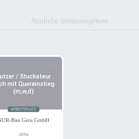
Ähnliche Stellenangebote
 Stuckateur auch mit Quereinstieg (m,w,d)
utzer / Stuckateur
ch mit Quereinstieg
(m,w,d)
tundenlohn
Vollzeit
istungslohn
Teilzeit
Festgehalt
Minijob
Tarif
Zeitarbeit
ARBEITSPLATZ
NUR-Bau Gera GmbH
nbefristet
Fest
Befristet
Flexibel/Gleitzeit
GERA
Schichten