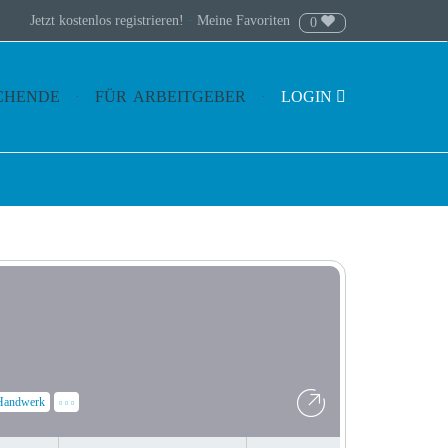
Jetzt kostenlos registrieren!
·
Meine Favoriten
0
CHENDE
FÜR ARBEITGEBER
LOGIN
Handwerk