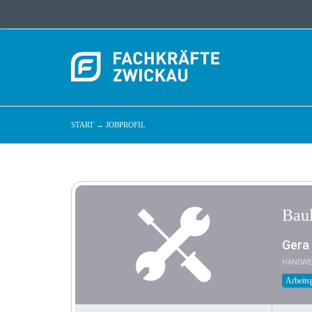
START
→
JOBPROFIL
Baul
Gera
HANDWE
Arbeitsp