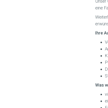
Unser 
eine F
Weiterh
erwüns
Ihre A
V
A
K
P
D
S
Was wi
v
e
F