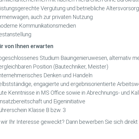
eistungsgerechte Vergütung und betriebliche Altersvorsor
irmenwagen, auch zur privaten Nutzung
oderne Kommunikationsmedien
estanstellung
r von Ihnen erwarten
bgeschlossenes Studium Bauingenieruwesen, alternativ meh
ergleichbaren Position (Bautechniker, Meister)
nternehmerisches Denken und Handeln
elbstständige, engagierte und ergebnisorientierte Arbeitsw
ute Kenntnisse in MS Office sowie in Abrechnungs- und K
insatzbereitschaft und Eigeninitiative
ührerschein Klasse B bzw. 3
wir Ihr Interesse geweckt? Dann bewerben Sie sich direkt 