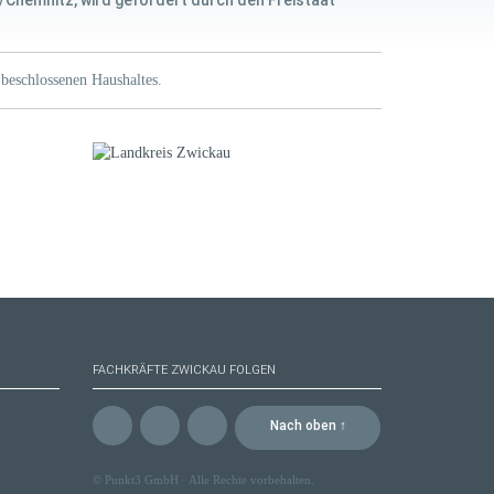
/Chemnitz, wird gefördert durch den Freistaat
beschlossenen Haushaltes.
FACHKRÄFTE ZWICKAU FOLGEN
Nach oben ↑
©
Punkt3 GmbH
· Alle Rechte vorbehalten.