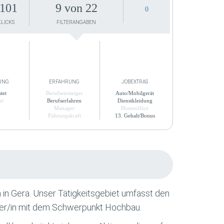
101
9 von 22
0
KLICKS
FILTERANGABEN
UNG
ERFAHRUNG
JOBEXTRAS
tet
Berufseinsteiger
Auto/Mobilgerät
et
Berufserfahren
Dienstkleidung
Manager
Homeoffice
Führungskraft
13. Gehalt/Bonus
 in Gera. Unser Tätigkeitsgebiet umfasst den
iter/in mit dem Schwerpunkt Hochbau.