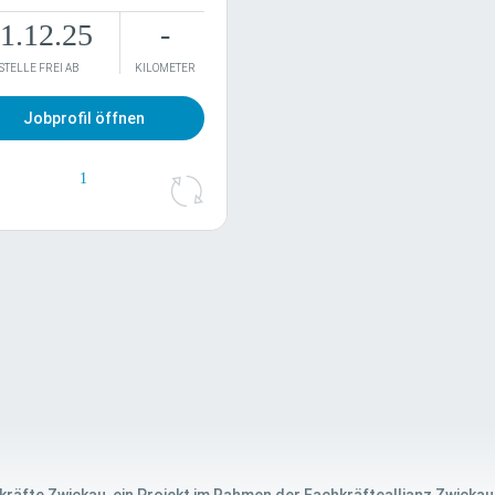
Arbeitszeitkonto
1.12.25
-
STELLE FREI AB
KILOMETER
o/Mobilgerät
Berufseinsteiger
nstkleidung
Berufserfahren
omeoffice
Manager
Jobprofil öffnen
Gehalt/Bonus
Führungskraft
1
1