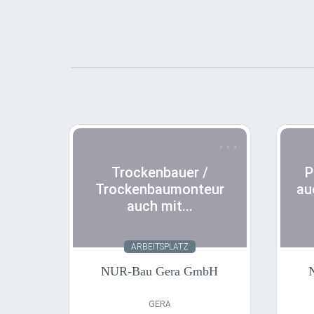
Trockenbauer / Trockenbaumonteur auch mit
Putzer /
Quereinstieg (m,w,d)
Trockenbauer /
P
Trockenbaumonteur
au
auch mit...
Stundenlohn
Vollzeit
S
Leistungslohn
Teilzeit
Le
Festgehalt
Minijob
Tarif
Zeitarbeit
ARBEITSPLATZ
NUR-Bau Gera GmbH
Unbefristet
Fest
U
Befristet
Flexibel/Gleitzeit
GERA
Schichten