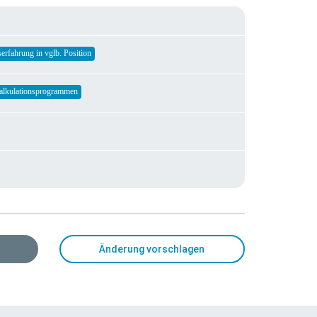
serfahrung in vglb. Position
alkulationsprogrammen
Änderung vorschlagen