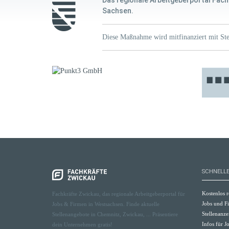
Das regionale Arbeitgeberportal Fach
Sachsen.
Diese Maßnahme wird mitfinanziert mit Ste
SCHNELLE
Kostenlos r
Fachkräfte Zwickau, das regionale Arbeitgeberportal für
Jobs und F
Jobs & Firmen in Westsachsen. Finde aktuelle
Stellenanze
Stellenangebote in Chemnitz, Zwickau, ... Präsentiere
Infos für 
dein Unternehmen gratis!