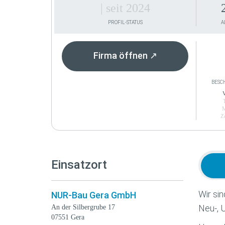
| seit 2024
PROFIL-STATUS
A
Firma öffnen ↗
BESC
V
M
Ze
Einsatzort
Wir si
NUR-Bau Gera GmbH
Neu-, 
An der Silbergrube 17
07551
Gera