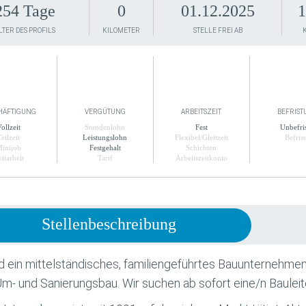
254 Tage
0
01.12.2025
1
LTER DES PROFILS
KILOMETER
STELLE FREI AB
HÄFTIGUNG
VERGÜTUNG
ARBEITSZEIT
BEFRIST
ollzeit
Stundenlohn
Fest
Unbefris
Teilzeit
Leistungslohn
Flexibel/Gleitzeit
Befrist
inijob
Festgehalt
Schichten
itarbeit
Tarif
Arbeitszeitkonto
Stellenbeschreibung
nd ein mittelständisches, familiengeführtes Bauunternehmen
Um- und Sanierungsbau. Wir suchen ab sofort eine/n Baule