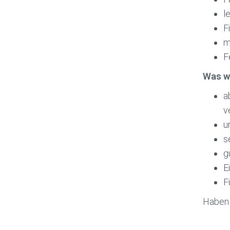
l
F
m
F
Was wi
a
v
u
s
g
E
F
Haben 