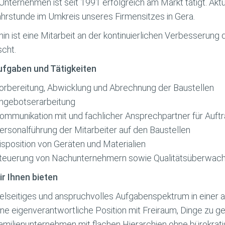
Unternehmen ist seit 1991 erfolgreich am Markt tätigt. Aktu
ahrstunde im Umkreis unseres Firmensitzes in Gera.
in ist eine Mitarbeit an der kontinuierlichen Verbesserung
cht.
ufgaben und Tätigkeiten
orbereitung, Abwicklung und Abrechnung der Baustellen
ngebotserarbeitung
ommunikation mit und fachlicher Ansprechpartner für Auft
ersonalführung der Mitarbeiter auf den Baustellen
isposition von Geräten und Materialien
teuerung von Nachunternehmern sowie Qualitätsüberwac
r Ihnen bieten
ielseitiges und anspruchvolles Aufgabenspektrum in eine
ine eigenverantwortliche Position mit Freiraum, Dinge zu 
amilienunternehmen mit flachen Hierarchien ohne bürokrati