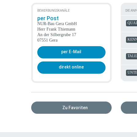
BEWERBUNGSKANÄLE
DIE AN
per Post
QUAL
NUR-Bau Gera GmbH
Herr Frank Thiemann
An der Silbergrube 17
KENN
07551 Gera
per E-Mail
TALE
direkt online
UNTE
Zu Favoriten